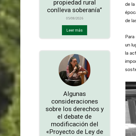
propiedad rural
de la
conlleva soberanía”
época
05/08/2026
de la
Leer más
Para 
un lu
la ac
impor
soste
Algunas
consideraciones
sobre los derechos y
el debate de
modificación del
«Proyecto de Ley de