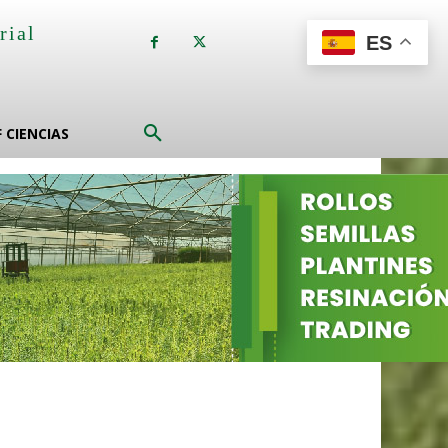
rial
ES
a
F CIENCIAS