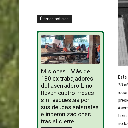
Últimas noticias
Misiones | Más de
Este 
130 ex trabajadores
78 añ
del aserradero Linor
llevan cuatro meses
recon
sin respuestas por
presi
sus deudas salariales
Aser
e indemnizaciones
tiem
tras el cierre...
no lo