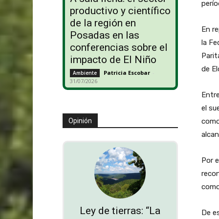
perí
productivo y científico
de la región en
En re
Posadas en las
la Fe
conferencias sobre el
Parit
impacto de El Niño
de El
Patricia Escobar
-
Ambiente
31/07/2026
Entre
el su
com
Opinión
alcan
Por e
recon
com
Ley de tierras: “La
De es