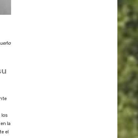
sueño
su
ente
 los
en la
e el