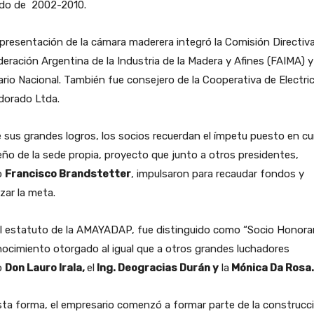
odo de 2002-2010.
presentación de la cámara maderera integró la Comisión Directiv
deración Argentina de la Industria de la Madera y Afines (FAIMA) y
ario Nacional. También fue consejero de la Cooperativa de Electri
dorado Ltda.
 sus grandes logros, los socios recuerdan el ímpetu puesto en cu
eño de la sede propia, proyecto que junto a otros presidentes,
o
Francisco Brandstetter
, impulsaron para recaudar fondos y
zar la meta.
l estatuto de la AMAYADAP, fue distinguido como “Socio Honorar
ocimiento otorgado al igual que a otros grandes luchadores
o
Don Lauro Irala,
el
Ing. Deogracias Durán y
la
Mónica Da Rosa.
ta forma, el empresario comenzó a formar parte de la construcc