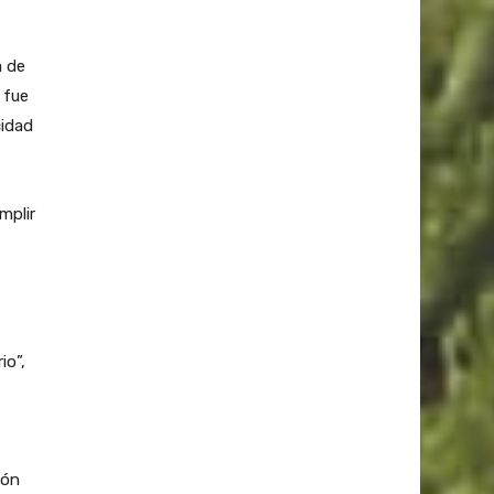
a de
 fue
cidad
mplir
io”,
ión