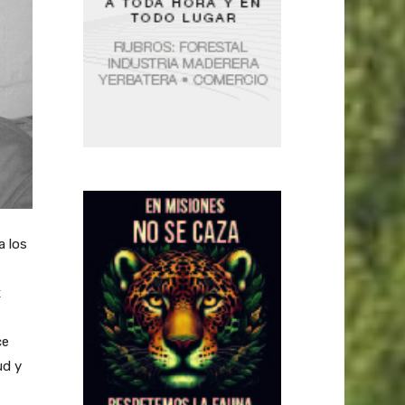
a los
x
ce
ud y