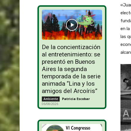
«Jua
elect
fund
en la
las q
econó
De la concientización
alcan
al entretenimiento: se
presentó en Buenos
Aires la segunda
temporada de la serie
animada “Lina y los
amigos del Arcoíris”
Patricia Escobar
-
Ambiente
06/08/2026