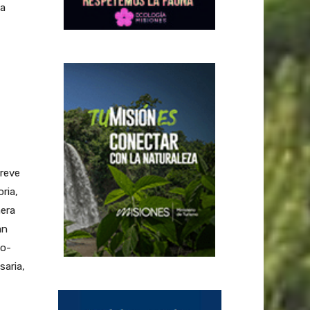
 a
reve
ria,
nera
an
to-
saria,