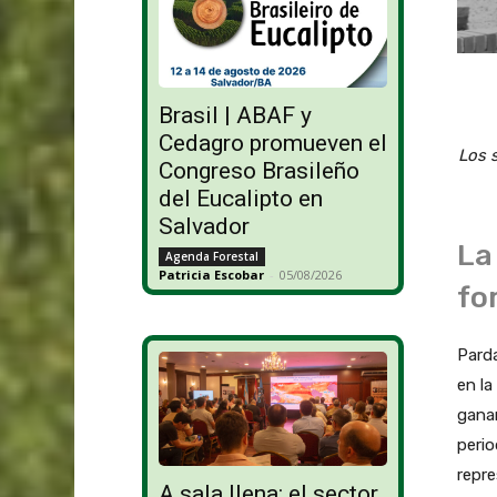
Brasil | ABAF y
Cedagro promueven el
Los 
Congreso Brasileño
del Eucalipto en
Salvador
La
Agenda Forestal
Patricia Escobar
-
05/08/2026
fo
Parda
en la
gana
perio
repre
A sala llena: el sector