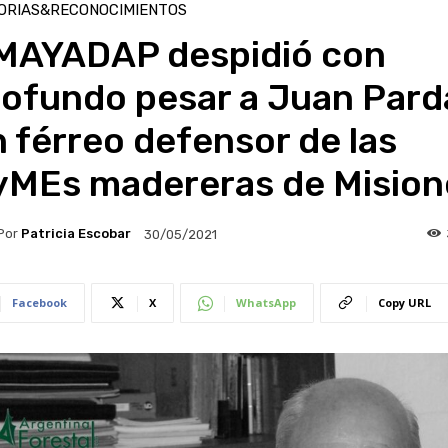
ORIAS&RECONOCIMIENTOS
MAYADAP despidió con
ofundo pesar a Juan Parda
 férreo defensor de las
yMEs madereras de Mision
Por
Patricia Escobar
30/05/2021
Facebook
X
WhatsApp
Copy URL