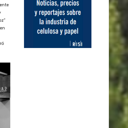
dente
y
oz”
 en
ró