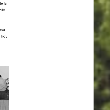
e la
ollo
anar
, hoy