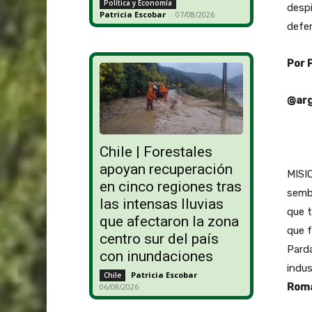
Política y Economía
despi
Patricia Escobar
-
07/08/2026
defen
Por 
@arg
Chile | Forestales
apoyan recuperación
MISI
en cinco regiones tras
semb
las intensas lluvias
que t
que afectaron la zona
que f
centro sur del país
Parda
con inundaciones
indus
Patricia Escobar
-
Chile
Romá
06/08/2026