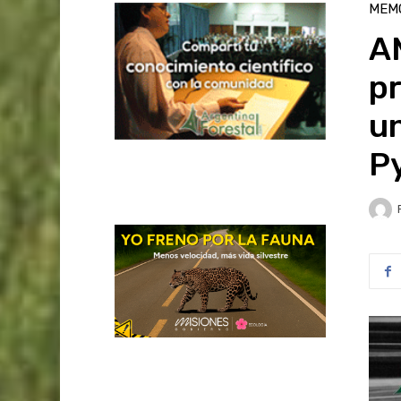
MEM
A
pr
un
P