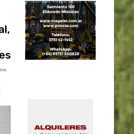
l,
es
336