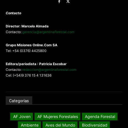
Contacto
Director: Marcelo Almada
Contacto:
gerencia@argentinaforestal.com
G
rupo Misiones
Online.Com
SA
Tel: +54 (0376) 4425800
Editora/periodista : Patricia Escobar
Contacto:
redaccion@argentinaforestal.com
Cel: (+54)9 376 15 4 131636
Categorías
AF Joven
AF Mujeres Forestales
Agenda Forestal
Ambiente
Aves del Mundo
Biodiversidad