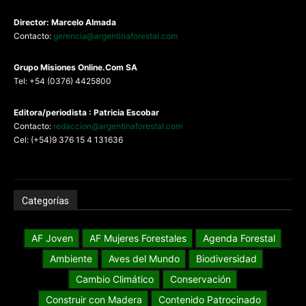
Director: Marcelo Almada
Contacto:
gerencia@argentinaforestal.com
G
rupo Misiones
Online.Com
SA
Tel: +54 (0376) 4425800
Editora/periodista : Patricia Escobar
Contacto:
redaccion@argentinaforestal.com
Cel: (+54)9 376 15 4 131636
Categorías
AF Joven
AF Mujeres Forestales
Agenda Forestal
Ambiente
Aves del Mundo
Biodiversidad
Cambio Climático
Conservación
Construir con Madera
Contenido Patrocinado