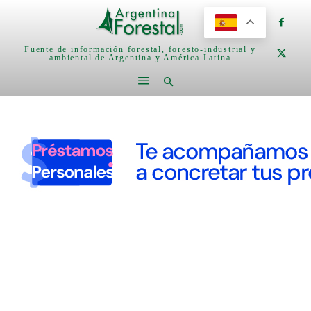
Fuente de información forestal, foresto-industrial y
ambiental de Argentina y América Latina