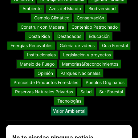
Ambiente
Aves del Mundo
Biodiversidad
Cambio Climático
Conservación
Construir con Madera
Contenido Patrocinado
Costa Rica
Destacadas
Educación
Energías Renovables
Galería de videos
Guia Forestal
Institucionales
Legislación y proyectos
Manejo de Fuego
Memorias&Reconocimientos
Opinión
Parques Nacionales
Precios de Productos Forestales
Pueblos Originarios
Reservas Naturales Privadas
Salud
Sur Forestal
Tecnologías
Valor Ambiental
No te pierdas ninguna noticia