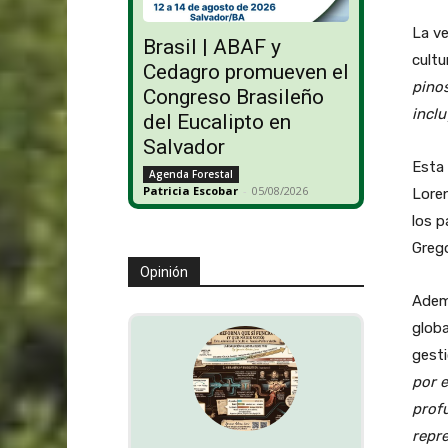
La ve
Brasil | ABAF y
cultu
Cedagro promueven el
pinos
Congreso Brasileño
inclu
del Eucalipto en
Salvador
Esta 
Agenda Forestal
Patricia Escobar
-
05/08/2026
Loren
los p
Grego
Opinión
Ademá
globa
gesti
por 
profu
repre