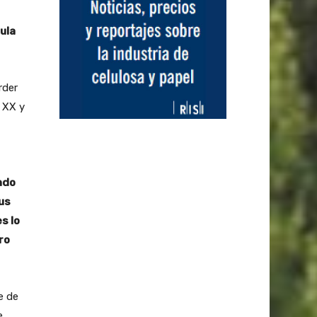
ula
rder
o XX y
ndo
us
s lo
ro
e de
e