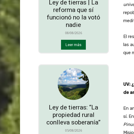
Ley de tierras | La
unive
reforma que sí
repob
funcionó no la votó
medit
nadie
08/08/2026
El re
las a
Leer más
que m
UV: 
de a
Ley de tierras: “La
En am
propiedad rural
sí. E
conlleva soberanía”
Pinu
05/08/2026
Misio