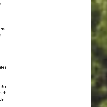
n
 de
R,
ales
ntre
es de
 de