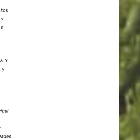
ctos
os
os
3. Y
 y
ipal
a
idades