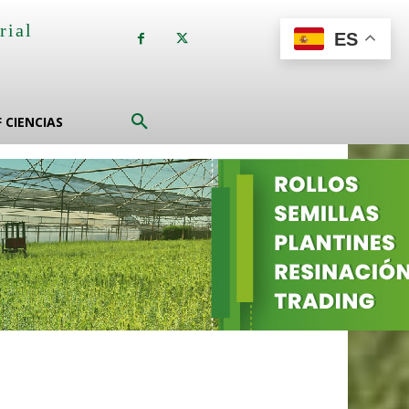
rial
ES
a
F CIENCIAS