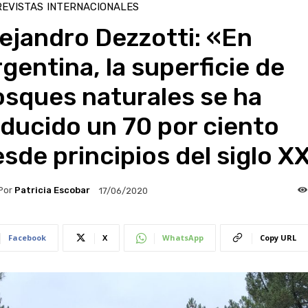
EVISTAS
INTERNACIONALES
ejandro Dezzotti: «En
gentina, la superficie de
osques naturales se ha
ducido un 70 por ciento
sde principios del siglo X
Por
Patricia Escobar
17/06/2020
Facebook
X
WhatsApp
Copy URL