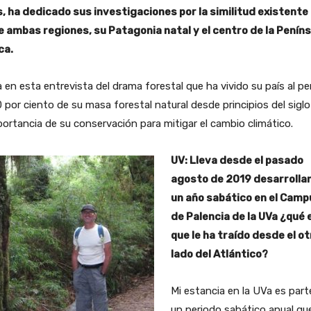
s, ha dedicado sus investigaciones por la similitud existente
e ambas regiones, su Patagonia natal y el centro de la Peníns
ca.
 en esta entrevista del drama forestal que ha vivido su país al pe
 por ciento de su masa forestal natural desde principios del sigl
portancia de su conservación para mitigar el cambio climático.
UV: Lleva desde el pasado
agosto de 2019 desarrolla
un año sabático en el Camp
de Palencia de la UVa ¿qué e
que le ha traído desde el ot
lado del Atlántico?
Mi estancia en la UVa es part
un periodo sabático anual qu