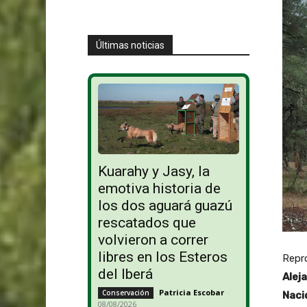
Últimas noticias
Kuarahy y Jasy, la
emotiva historia de
los dos aguará guazú
rescatados que
volvieron a correr
libres en los Esteros
Repro
del Iberá
Alej
Patricia Escobar
-
Conservación
Naci
08/08/2026