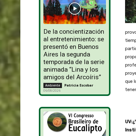
De la concientización
provo
al entretenimiento: se
tiemp
presentó en Buenos
part
Aires la segunda
propó
temporada de la serie
profe
animada “Lina y los
proye
amigos del Arcoíris”
que l
Patricia Escobar
-
Ambiente
tenem
06/08/2026
UV:¿Y
Inst