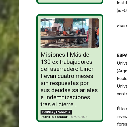
Insti
(iuFO
Fuent
Misiones | Más de
ESPA
130 ex trabajadores
Unive
del aserradero Linor
(Arge
llevan cuatro meses
Ecolo
sin respuestas por
Unive
sus deudas salariales
centr
e indemnizaciones
tras el cierre...
Él lo
Política y Economía
inves
Patricia Escobar
-
07/08/2026
fores