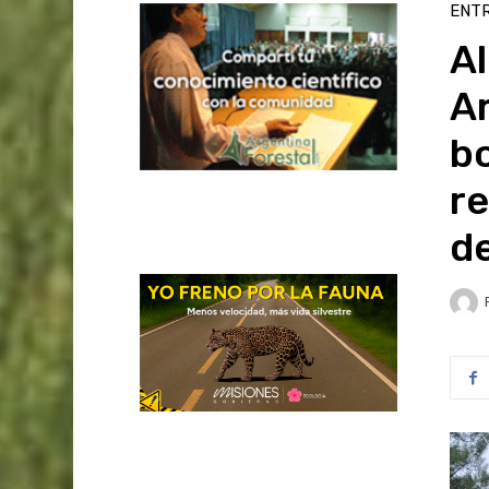
ENTR
Al
Ar
b
re
de