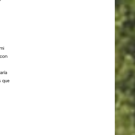
mi
 con
aría
s que