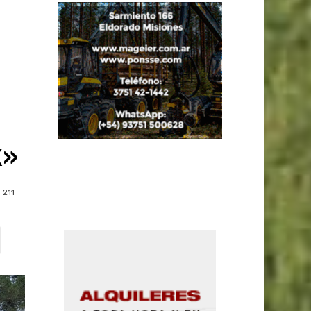
X»
211