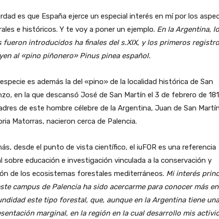
rdad es que España ejerce un especial interés en mí por los aspe
rales e históricos. Y te voy a poner un ejemplo.
En la Argentina, l
 fueron introducidos ha finales del s.XIX, y los primeros registr
yen al «pino piñonero» Pinus pinea español.
especie es además la del «pino» de la localidad histórica de San
zo, en la que descansó José de San Martín el 3 de febrero de 181
adres de este hombre célebre de la Argentina, Juan de San Martín
ria Matorras, nacieron cerca de Palencia.
s, desde el punto de vista científico, el iuFOR es una referencia
l sobre educación e investigación vinculada a la conservación y
ón de los ecosistemas forestales mediterráneos.
Mi interés princ
este campus de Palencia ha sido acercarme para conocer más en
ndidad este tipo forestal, que, aunque en la Argentina tiene un
sentación marginal, en la región en la cual desarrollo mis activ