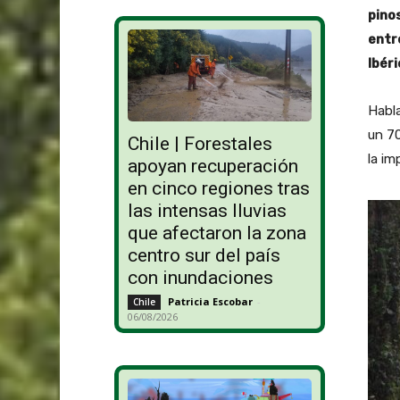
pino
entr
Ibéri
Habla
un 70
Chile | Forestales
la im
apoyan recuperación
en cinco regiones tras
las intensas lluvias
que afectaron la zona
centro sur del país
con inundaciones
Patricia Escobar
-
Chile
06/08/2026