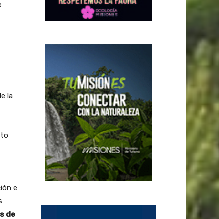
e
e la
uto
ción e
s
s de