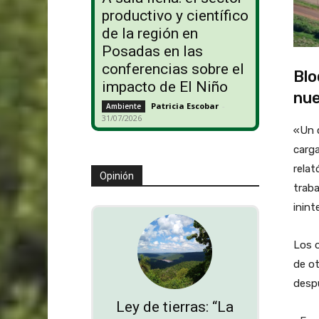
productivo y científico
de la región en
Posadas en las
conferencias sobre el
Blo
impacto de El Niño
nue
Patricia Escobar
-
Ambiente
31/07/2026
«Un 
carga
rela
Opinión
traba
inint
Los o
de ot
despu
Ley de tierras: “La