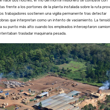
e hace dos noches, el frío del monte misionero se combate con
as frente a los portones de la planta instalada sobre la ruta prov
os trabajadores sostienen una vigilia permanente tras detectar
obras que interpretan como un intento de vaciamiento. La tensi
ó a su punto más alto cuando los empleados interceptaron camio
ntentaban trasladar maquinaria pesada.