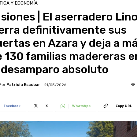
TICA Y ECONOMÍA
siones | El aserradero Lin
erra definitivamente sus
ertas en Azara y deja a m
 130 familias madereras e
l desamparo absoluto
Por
Patricia Escobar
21/05/2026
Facebook
X
WhatsApp
Copy URL