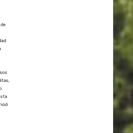
 de
dad
a
esos
itas,
o
esta
nció