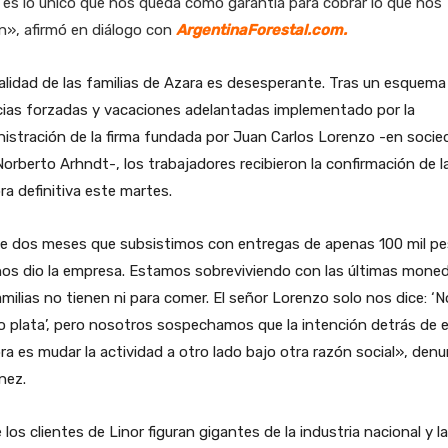
es lo único que nos queda como garantía para cobrar lo que nos
n», afirmó en diálogo con
ArgentinaForestal.com.
alidad de las familias de Azara es desesperante. Tras un esquema
cias forzadas y vacaciones adelantadas implementado por la
istración de la firma fundada por Juan Carlos Lorenzo -en socie
orberto Arhndt-, los trabajadores recibieron la confirmación de l
ra definitiva este martes.
e dos meses que subsistimos con entregas de apenas 100 mil p
os dio la empresa. Estamos sobreviviendo con las últimas moned
amilias no tienen ni para comer. El señor Lorenzo solo nos dice: ‘N
 plata’, pero nosotros sospechamos que la intención detrás de 
ra es mudar la actividad a otro lado bajo otra razón social», denu
nez.
 los clientes de Linor figuran gigantes de la industria nacional y la