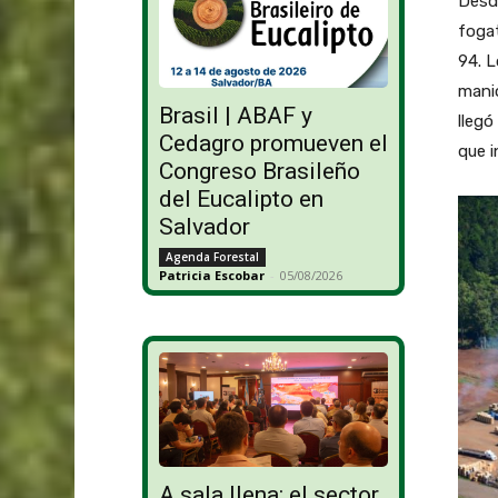
Desd
fogat
94. L
mani
Brasil | ABAF y
lleg
Cedagro promueven el
que i
Congreso Brasileño
del Eucalipto en
Salvador
Agenda Forestal
Patricia Escobar
-
05/08/2026
A sala llena: el sector