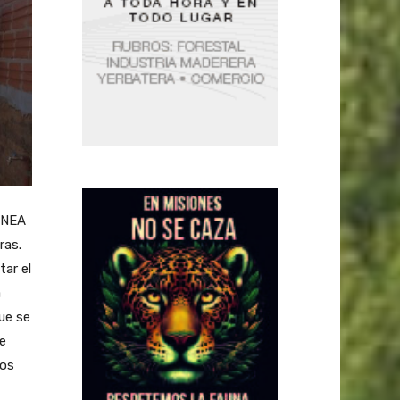
l NEA
ras.
tar el
a
ue se
e
los