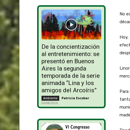
No es
décad
Hoy, 
efect
De la concientización
despi
al entretenimiento: se
presentó en Buenos
Aires la segunda
Linor
temporada de la serie
merca
animada “Lina y los
amigos del Arcoíris”
Para 
Patricia Escobar
-
Ambiente
tanta
06/08/2026
munic
made