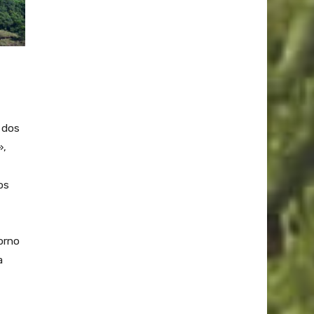
 dos
»,
os
torno
a