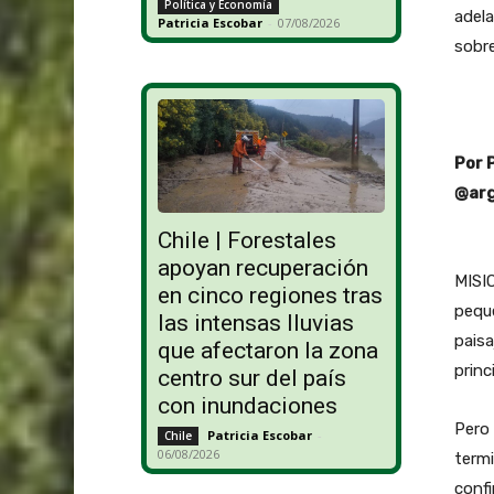
Política y Economía
adela
Patricia Escobar
-
07/08/2026
sobre
Por 
@arg
Chile | Forestales
apoyan recuperación
MISIO
en cinco regiones tras
peque
las intensas lluvias
paisa
que afectaron la zona
princ
centro sur del país
con inundaciones
Pero 
Patricia Escobar
-
Chile
06/08/2026
termi
conf