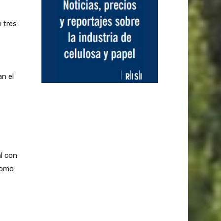
 tres
an el
l con
como