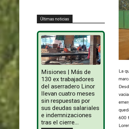
Últimas noticias
Misiones | Más de
La qu
130 ex trabajadores
marca
del aserradero Linor
Desde
llevan cuatro meses
vacia
sin respuestas por
emerg
sus deudas salariales
queda
e indemnizaciones
600 f
tras el cierre...
Loren