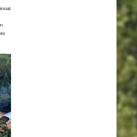
incial
ón
nes