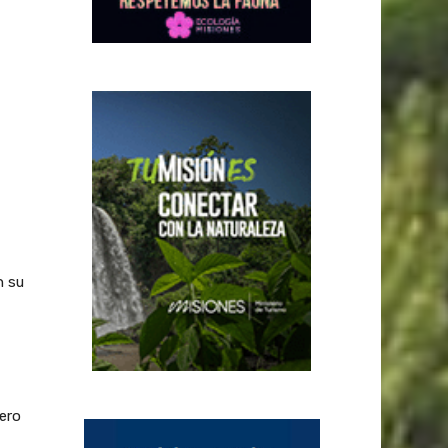
n su
dero