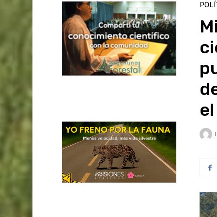
POLÍ
Mi
ci
pu
de
e