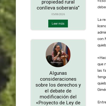
«Eso 
propiedad rural
debe
conlleva soberanía”
05/08/2026
La re
Leer más
licen
admin
con N
quieb
«Hac
que n
las f
Algunas
tengo
consideraciones
quieb
sobre los derechos y
Gimé
el debate de
modificación del
«Proyecto de Ley de
Entre