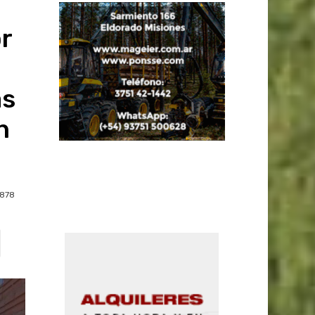
or
ás
n
878