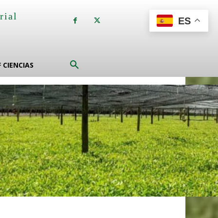
rial
ES
a
F CIENCIAS