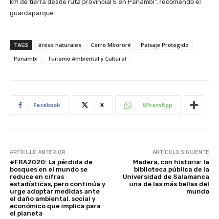
km de tierra desde ruta provincial 5 en Panambí”, recomendó el
guardaparque.
TAGS
áreas naturales
Cerro Mbororé
Paisaje Protegido
Panambí
Turismo Ambiental y Cultural
Facebook
X
WhatsApp
ARTÍCULO ANTERIOR
ARTÍCULO SIGUIENTE
#FRA2020: La pérdida de
Madera, con historia: la
bosques en el mundo se
biblioteca pública de la
reduce en cifras
Universidad de Salamanca
estadísticas, pero continúa y
una de las más bellas del
urge adoptar medidas ante
mundo
el daño ambiental, social y
económico que implica para
el planeta