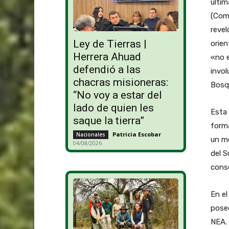
últim
(Com
revel
Ley de Tierras |
orien
Herrera Ahuad
«no e
defendió a las
invol
chacras misioneras:
Bosqu
“No voy a estar del
lado de quien les
Esta 
saque la tierra”
forma
Patricia Escobar
-
Nacionales
un m
04/08/2026
del S
conso
En el
posee
NEA. 