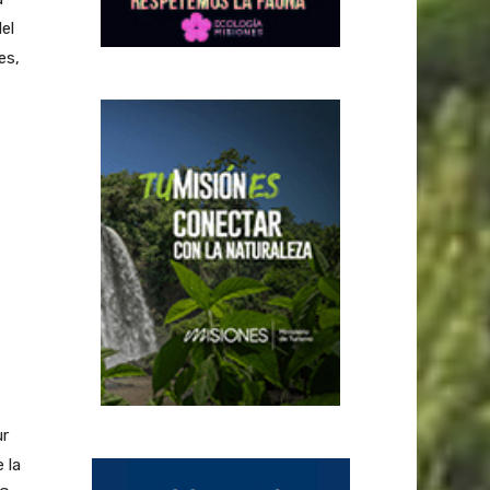
el
es,
ur
 la