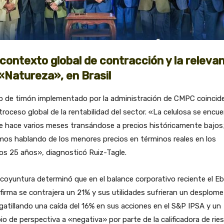
contexto global de contracción y la releva
«Natureza», en Brasil
ro de timón implementado por la administración de CMPC coincid
troceso global de la rentabilidad del sector. «La celulosa se encu
e hace varios meses transándose a precios históricamente bajos
os hablando de los menores precios en términos reales en los
os 25 años», diagnosticó Ruiz-Tagle.
coyuntura determinó que en el balance corporativo reciente el Eb
 firma se contrajera un 21% y sus utilidades sufrieran un desplome
gatillando una caída del 16% en sus acciones en el S&P IPSA y un
o de perspectiva a «negativa» por parte de la calificadora de rie