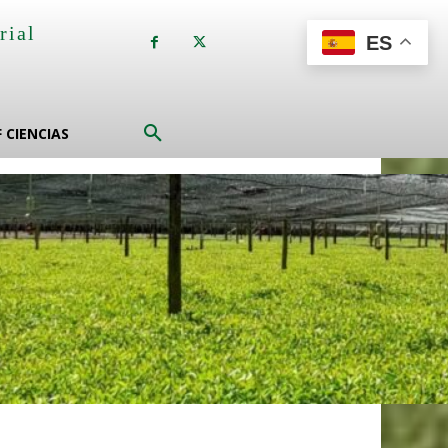
rial
ES
a
F CIENCIAS