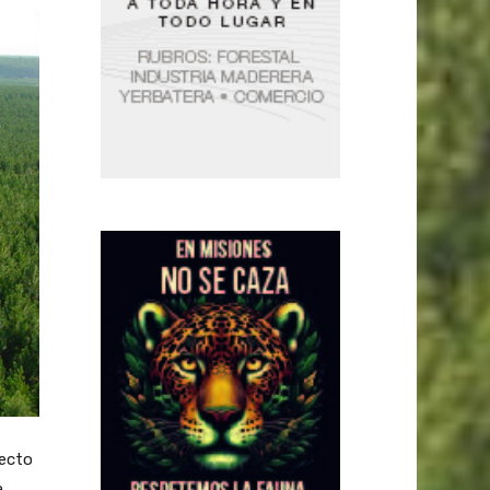
yecto
a