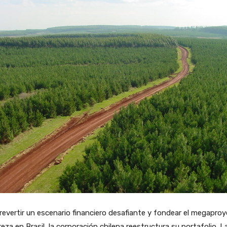
revertir un escenario financiero desafiante y fondear el megapro
eza en Brasil, la corporación chilena reestructura su portafolio. L