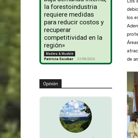
Los a
la forestoindustria
debid
requiere medidas
los e
para reducir costos y
Ademá
recuperar
prote
competitividad en la
Áreas
región»
atrac
Madera & Mueble
de ar
Patricia Escobar
-
01/08/2026
Opinión