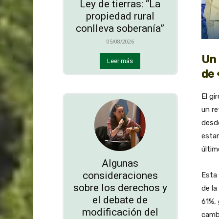
Ley de tierras: “La
propiedad rural
conlleva soberanía”
05/08/2026
Un 
Leer más
de 
El gi
un re
desd
estam
últim
Algunas
consideraciones
Esta 
sobre los derechos y
de la
el debate de
61%, 
modificación del
cambi