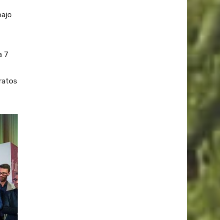
bajo
a 7
ratos