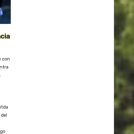
ncia
e con
entra
;
itda
 del
sgo