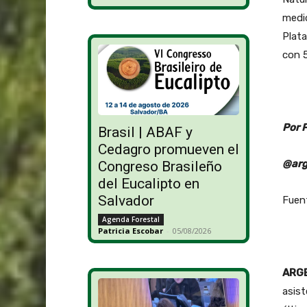
medid
Plata
con 5
Por 
Brasil | ABAF y
Cedagro promueven el
@arg
Congreso Brasileño
del Eucalipto en
Salvador
Fuen
Agenda Forestal
Patricia Escobar
-
05/08/2026
ARGE
asist