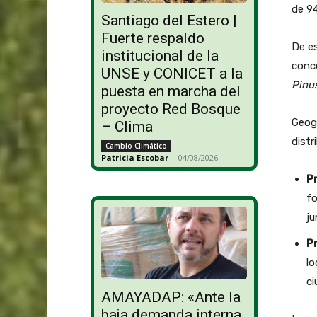
de 94
Santiago del Estero |
Fuerte respaldo
De es
institucional de la
conc
UNSE y CONICET a la
Pinu
puesta en marcha del
proyecto Red Bosque
Geogr
– Clima
distr
Cambio Climático
Patricia Escobar
-
04/08/2026
Pr
fo
ju
Pr
lo
ci
AMAYADAP: «Ante la
baja demanda interna,