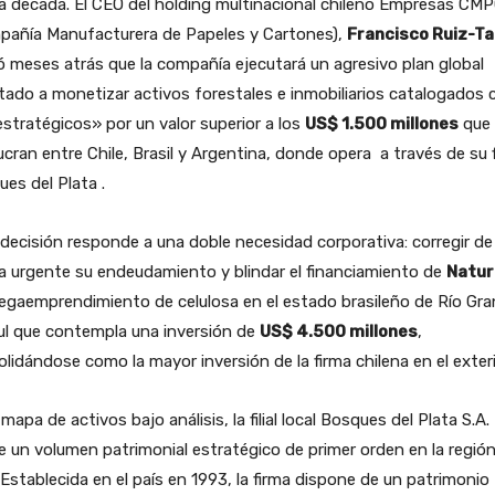
a década. El CEO del holding multinacional chileno Empresas CM
pañía Manufacturera de Papeles y Cartones),
Francisco Ruiz-Ta
ó meses atrás que la compañía ejecutará un agresivo plan global
tado a monetizar activos forestales e inmobiliarios catalogados
stratégicos» por un valor superior a los
US$ 1.500 millones
que
ucran entre Chile, Brasil y Argentina, donde opera a través de su fi
es del Plata .
decisión responde a una doble necesidad corporativa: corregir de
 urgente su endeudamiento y blindar el financiamiento de
Natur
egaemprendimiento de celulosa en el estado brasileño de Río Gr
ul que contempla una inversión de
US$ 4.500 millones
,
lidándose como la mayor inversión de la firma chilena en el exteri
 mapa de activos bajo análisis, la filial local Bosques del Plata S.A.
 un volumen patrimonial estratégico de primer orden en la regió
Establecida en el país en 1993, la firma dispone de un patrimonio 