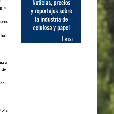
PC
gle
,
 como
lial
eza
,
ande
or.
n
total