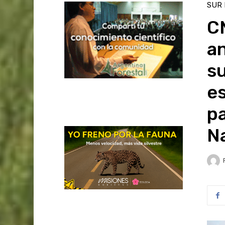
SUR
CM
an
su
es
pa
Na