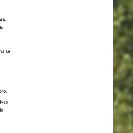
eas
,
de
ina se
oro.
ivas
la