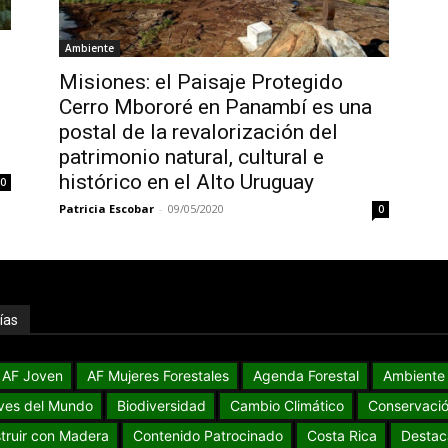
Ambiente
Misiones: el Paisaje Protegido
Cerro Mbororé en Panambí es una
postal de la revalorización del
patrimonio natural, cultural e
histórico en el Alto Uruguay
0
Patricia Escobar
-
09/05/2020
0
ías
AF Joven
AF Mujeres Forestales
Agenda Forestal
Ambiente
ves del Mundo
Biodiversidad
Cambio Climático
Conservaci
truir con Madera
Contenido Patrocinado
Costa Rica
Destac