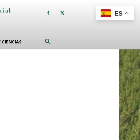
rial
ES
a
F CIENCIAS