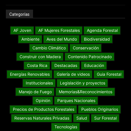
Categorías
AF Joven
AF Mujeres Forestales
Agenda Forestal
Ambiente
Aves del Mundo
Biodiversidad
Cambio Climático
Conservación
Construir con Madera
Contenido Patrocinado
Costa Rica
Destacadas
Educación
Energías Renovables
Galería de videos
Guia Forestal
Institucionales
Legislación y proyectos
Manejo de Fuego
Memorias&Reconocimientos
Opinión
Parques Nacionales
Precios de Productos Forestales
Pueblos Originarios
Reservas Naturales Privadas
Salud
Sur Forestal
Tecnologías