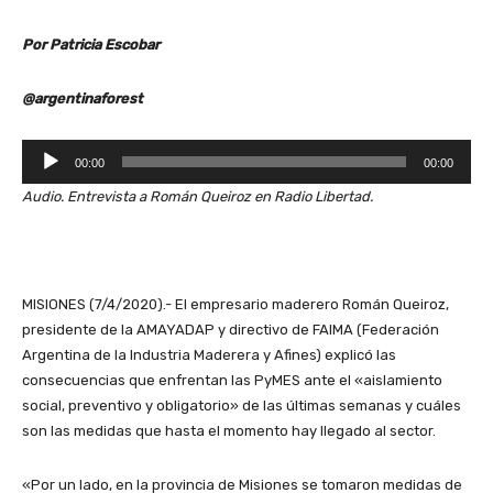
Por Patricia Escobar
@argentinaforest
R
00:00
00:00
e
Audio. Entrevista a Román Queiroz en Radio Libertad.
p
r
o
d
u
MISIONES (7/4/2020).- El empresario maderero Román Queiroz,
c
presidente de la AMAYADAP y directivo de FAIMA (Federación
t
Argentina de la Industria Maderera y Afines) explicó las
o
consecuencias que enfrentan las PyMES ante el «aislamiento
r
social, preventivo y obligatorio» de las últimas semanas y cuáles
d
son las medidas que hasta el momento hay llegado al sector.
e
a
«Por un lado, en la provincia de Misiones se tomaron medidas de