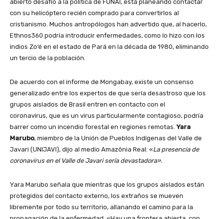
abierto desafío a la política de FUNAI, está planeando contactar
con su helicóptero recién comprado para convertirlos al
cristianismo. Muchos antropólogos han advertido que, al hacerlo,
Ethnos360 podría introducir enfermedades, como lo hizo con los
indios Zo‘é en el estado de Pará en la década de 1980, eliminando
un tercio de la población.
De acuerdo con el informe de Mongabay, existe un consenso
generalizado entre los expertos de que sería desastroso que los
grupos aislados de Brasil entren en contacto con el
coronavirus, que es un virus particularmente contagioso, podría
barrer como un incendio forestal en regiones remotas.
Yara
Marubo
, miembro de la Unión de Pueblos Indígenas del Valle de
Javari (UNIJAVI), dijo al medio Amazônia Real: «
La presencia de
coronavirus en el Valle de Javari sería devastadora».
Yara Marubo señala que mientras que los grupos aislados están
protegidos del contacto externo, los extraños se mueven
libremente por todo su territorio, allanando el camino para la
propagación de la enfermedad. «Hay una frontera abierta, con