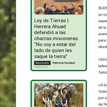
BUENO
un co
Ley de Tierras |
exper
Herrera Ahuad
de l
defendió a las
avanc
chacras misioneras:
para 
“No voy a estar del
desde
lado de quien les
saque la tierra”
«Esto
Patricia Escobar
-
Nacionales
lado
04/08/2026
fuimo
«A lo
todos
por s
de Pe