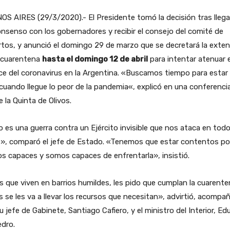
S AIRES (29/3/2020).- El Presidente tomó la decisión tras llega
nsenso con los gobernadores y recibir el consejo del comité de
tos, y anunció el domingo 29 de marzo que se decretará la exte
a cuarentena
hasta el domingo 12 de abril
para intentar atenuar e
e del coronavirus en la Argentina. «Buscamos tiempo para estar 
cuando llegue lo peor de la pandemia«, explicó en una conferenci
 la Quinta de Olivos.
 es una guerra contra un Ejército invisible que nos ataca en tod
s», comparó el jefe de Estado. «Tenemos que estar contentos p
s capaces y somos capaces de enfrentarla», insistió.
s que viven en barrios humildes, les pido que cumplan la cuarente
 se les va a llevar los recursos que necesitan», advirtió, acompa
u jefe de Gabinete, Santiago Cafiero, y el ministro del Interior, Ed
dro.