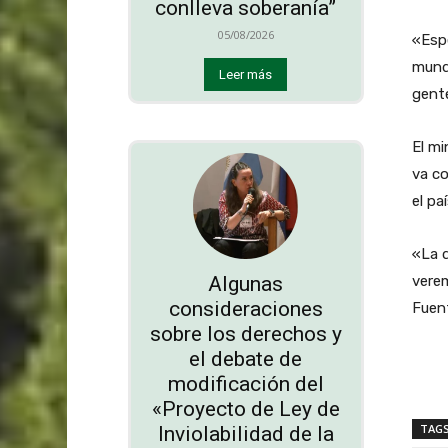
conlleva soberanía”
05/08/2026
«Esp
mundo
Leer más
gente
El mi
va co
el paí
«La d
Algunas
vere
consideraciones
Fuen
sobre los derechos y
el debate de
modificación del
«Proyecto de Ley de
TAG
Inviolabilidad de la