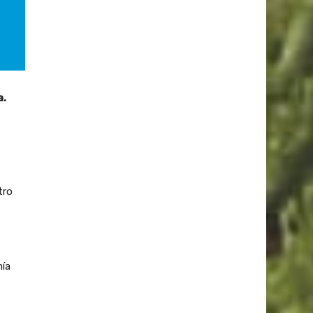
a.
tro
mía