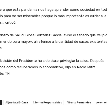
ero que esta pandemia nos haga aprender como sociedad en tod
 para no ser miserables porque lo más importante es cuidar a la
», criticó.
nistro de Salud, Ginés González García, avisó el sábado que «el pi
rriendo para mayo», al referirse a la cantidad de casos existente
s.
ecisión del Presidente ha sido clara: privilegiar la salud. Después
mos cómo recuperamos lo económico«, dijo en Radio Mitre.
te: TN
S
#QuedateEnCasa
#SomosResponsables
Alberto Fernández
coronav