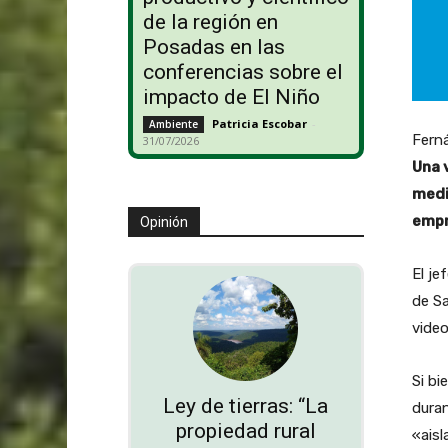
de la región en
Posadas en las
conferencias sobre el
impacto de El Niño
Patricia Escobar
-
Ambiente
Fern
31/07/2026
Una 
medi
empr
Opinión
El je
de Sa
video
Si bi
Ley de tierras: “La
duran
propiedad rural
«aisl