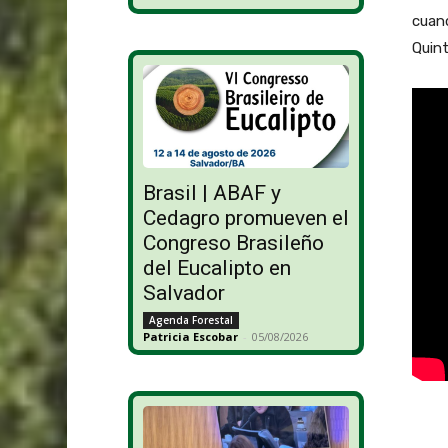
cuand
Quint
Brasil | ABAF y
Cedagro promueven el
Congreso Brasileño
del Eucalipto en
Salvador
Agenda Forestal
Patricia Escobar
-
05/08/2026