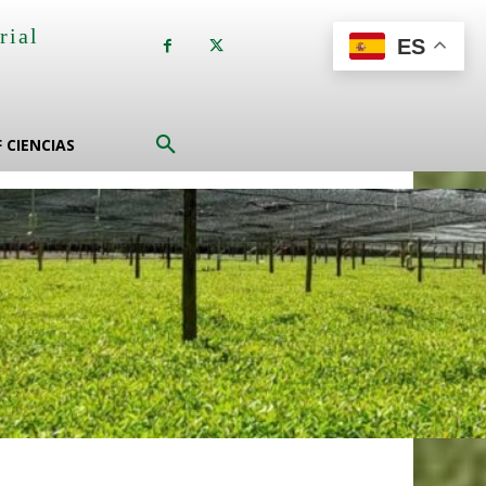
rial
ES
a
F CIENCIAS