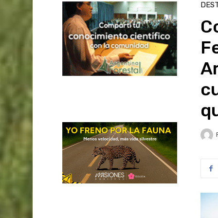
DES
Co
F
Ar
cu
q