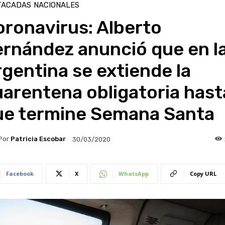
TACADAS
NACIONALES
ronavirus: Alberto
ernández anunció que en l
gentina se extiende la
arentena obligatoria hast
ue termine Semana Santa
Por
Patricia Escobar
30/03/2020
Facebook
X
WhatsApp
Copy URL