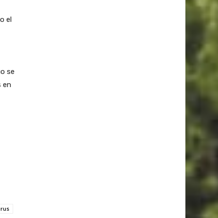
o el
co se
s en
irus