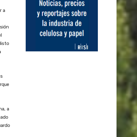
r a
nsión
l
listo
a
os
orque
na, a
ñado
uardo