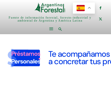
Fuente de información forestal, foresto-industrial y
ambiental de Argentina y América Latina