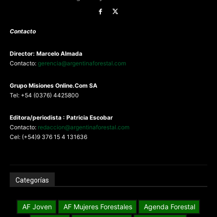
Contacto
Director: Marcelo Almada
Contacto:
gerencia@argentinaforestal.com
G
rupo Misiones
Online.Com
SA
Tel: +54 (0376) 4425800
Editora/periodista : Patricia Escobar
Contacto:
redaccion@argentinaforestal.com
Cel: (+54)9 376 15 4 131636
Categorías
AF Joven
AF Mujeres Forestales
Agenda Forestal