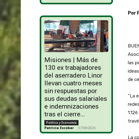
Por 
BUENO
Asoci
Misiones | Más de
las p
130 ex trabajadores
ideas
del aserradero Linor
de ce
llevan cuatro meses
sin respuestas por
“La e
sus deudas salariales
redes
e indemnizaciones
1.126
tras el cierre...
travé
Política y Economía
Patricia Escobar
-
07/08/2026
La co