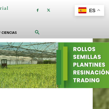
rial
ES
a
F CIENCIAS