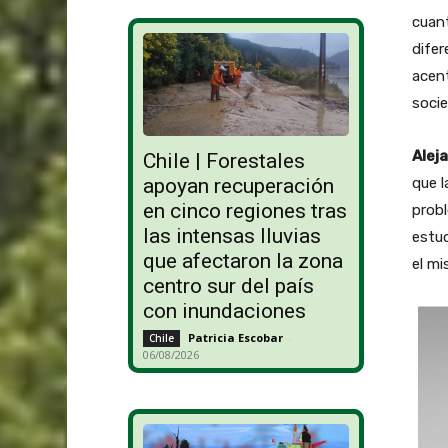
cuant
difer
acent
socie
Alej
Chile | Forestales
que 
apoyan recuperación
en cinco regiones tras
probl
las intensas lluvias
estud
que afectaron la zona
el mi
centro sur del país
con inundaciones
Patricia Escobar
-
Chile
06/08/2026