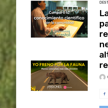
DES
La
pa
re
ne
al
re