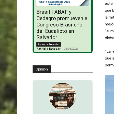
este 
que l
Brasil | ABAF y
la mi
Cedagro promueven el
Congreso Brasileño
mejor
del Eucalipto en
“suma
Salvador
dicha
Agenda Forestal
Patricia Escobar
-
05/08/2026
“La r
que 
permi
Opinión