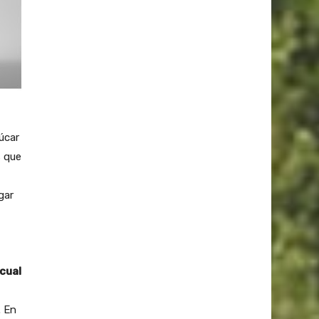
úcar
s que
gar
 cual
 . En