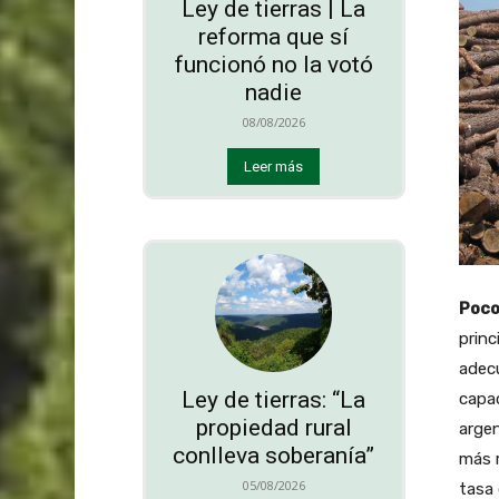
Ley de tierras | La
reforma que sí
funcionó no la votó
nadie
08/08/2026
Leer más
Poco
princ
adecu
Ley de tierras: “La
capac
propiedad rural
argen
conlleva soberanía”
más r
05/08/2026
tasa 