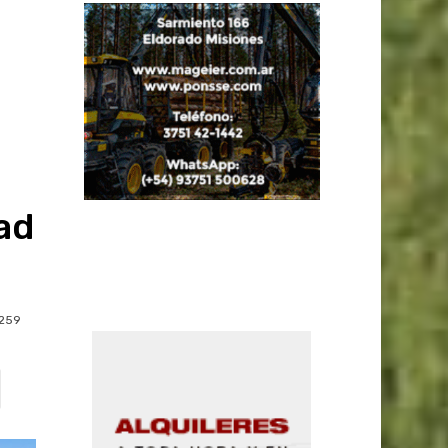
ad
259