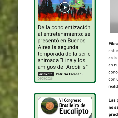
De la concientización
al entretenimiento: se
presentó en Buenos
Fibr
Aires la segunda
estud
temporada de la serie
es la
animada “Lina y los
en nu
amigos del Arcoíris”
conoc
Patricia Escobar
-
Ambiente
06/08/2026
con u
reali
Las 
no s
prod