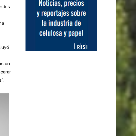
andes
na
cluyó
ún un
ncarar
”.