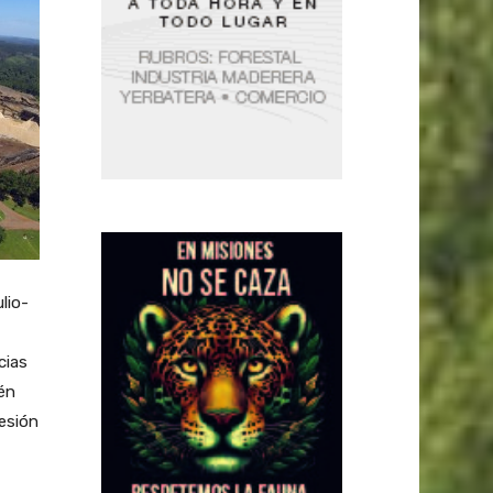
lio-
cias
én
resión