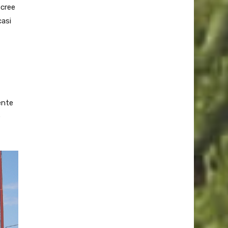
 cree
casi
ente
e