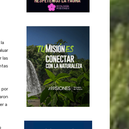
la
aluar
r las
antas
 por
baron
er a
o