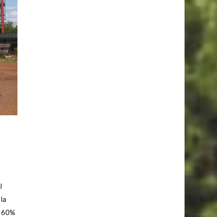
s
l
la
a 60%