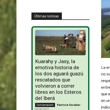
Últimas noticias
Kuarahy y Jasy, la
emotiva historia de
La en
los dos aguará guazú
no so
rescatados que
respe
volvieron a correr
entre
libres en los Esteros
que e
del Iberá
en un
Patricia Escobar
-
Conservación
indic
08/08/2026