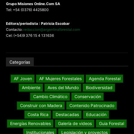
G
rupo Misiones
Online.Com
SA
Tel: +54 (0376) 4425800
Editora/periodista : Patricia Escobar
Contacto:
redaccion@argentinaforestal.com
Cel: (+54)9 376 15 4 131636
Categorías
AF Joven
AF Mujeres Forestales
Agenda Forestal
Ambiente
Aves del Mundo
Biodiversidad
Cambio Climático
Conservación
Construir con Madera
Contenido Patrocinado
Costa Rica
Destacadas
Educación
Energías Renovables
Galería de videos
Guia Forestal
Institucionales
Legislación y proyectos