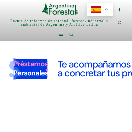
Fuente de información forestal, foresto-industrial y
ambiental de Argentina y América Latina