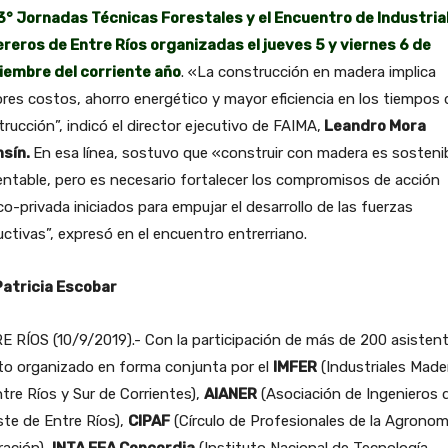
° Jornadas Técnicas Forestales y el Encuentro de Industria
reros de Entre Ríos organizadas el jueves 5 y viernes 6 de
iembre del corriente año
. «La construcción en madera implica
es costos, ahorro energético y mayor eficiencia en los tiempos 
rucción”, indicó el director ejecutivo de FAIMA,
Leandro Mora
nsín.
En esa línea, sostuvo que «construir con madera es sostenib
ntable, pero es necesario fortalecer los compromisos de acción
co-privada iniciados para empujar el desarrollo de las fuerzas
ctivas”, expresó en el encuentro entrerriano.
Patricia Escobar
 RÍOS (10/9/2019).- Con la participación de más de 200 asistent
to organizado en forma conjunta por el
IMFER
(Industriales Made
tre Ríos y Sur de Corrientes),
AIANER
(Asociación de Ingenieros d
te de Entre Ríos),
CIPAF
(Círculo de Profesionales de la Agronom
ración),
INTA EEA Concordia
(Instituto Nacional de Tecnología