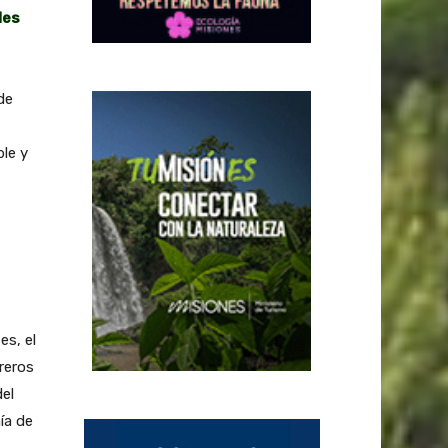
les
de
le y
es, el
reros
el
ía de