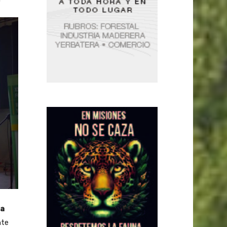
la
nte