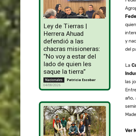
Agro
Fede
quien
Ley de Tierras |
inter
Herrera Ahuad
defendió a las
y nac
chacras misioneras:
del p
“No voy a estar del
lado de quien les
La
C
saque la tierra”
Indu
Patricia Escobar
-
Nacionales
las j
04/08/2026
Entre
año, 
semin
Mader
Ver 