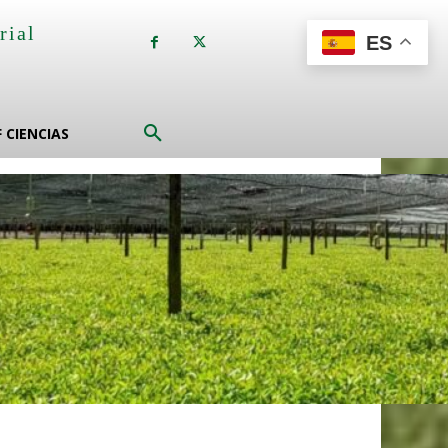
rial
ES
a
F CIENCIAS