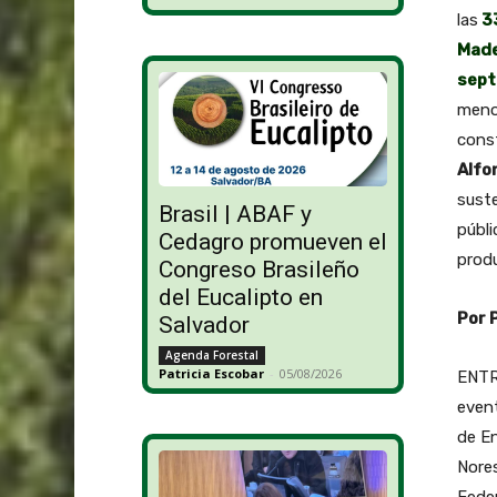
las
33
Made
sept
menor
const
Alfo
suste
Brasil | ABAF y
públi
Cedagro promueven el
produ
Congreso Brasileño
del Eucalipto en
Por 
Salvador
Agenda Forestal
Patricia Escobar
-
05/08/2026
ENTRE
even
de En
Nores
Fede