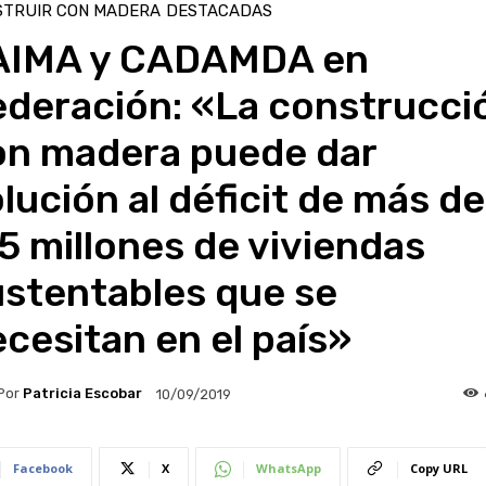
STRUIR CON MADERA
DESTACADAS
AIMA y CADAMDA en
ederación: «La construcci
on madera puede dar
lución al déficit de más de
5 millones de viviendas
ustentables que se
cesitan en el país»
Por
Patricia Escobar
10/09/2019
Facebook
X
WhatsApp
Copy URL