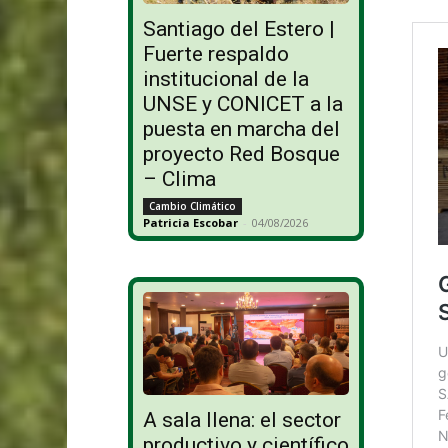
Santiago del Estero |
Fuerte respaldo
institucional de la
UNSE y CONICET a la
puesta en marcha del
proyecto Red Bosque
– Clima
Cambio Climático
Patricia Escobar
-
04/08/2026
A sala llena: el sector
productivo y científico