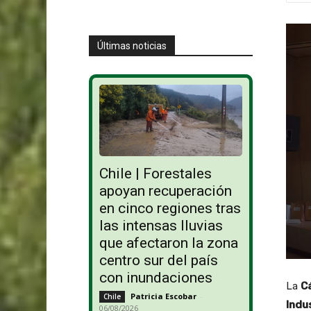
Últimas noticias
Chile | Forestales
apoyan recuperación
en cinco regiones tras
las intensas lluvias
que afectaron la zona
centro sur del país
con inundaciones
La
C
Patricia Escobar
-
Chile
Indu
06/08/2026