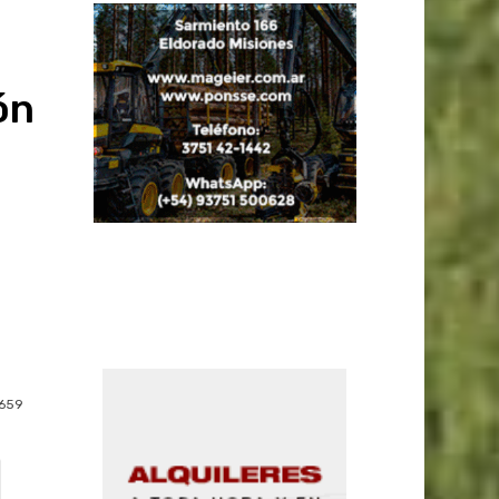
ón
659