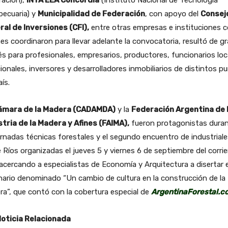
pecuaria) y
Municipalidad de Federación
, con apoyo del
Consej
ral de Inversiones (CFI),
entre otras empresas e instituciones 
es coordinaron para llevar adelante la convocatoria, resultó de g
és para profesionales, empresarios, productores, funcionarios loc
ionales, inversores y desarrolladores inmobiliarios de distintos p
aís.
ámara de la Madera (CADAMDA)
y la
Federación Argentina de 
stria de la Madera y Afines (FAIMA),
fueron protagonistas dura
ornadas técnicas forestales y el segundo encuentro de industrial
 Ríos organizadas el jueves 5 y viernes 6 de septiembre del corri
acercando a especialistas de Economía y Arquitectura a disertar e
ario denominado “Un cambio de cultura en la construcción de la
a”, que contó con la cobertura especial de
ArgentinaForestal.c
Noticia Relacionada