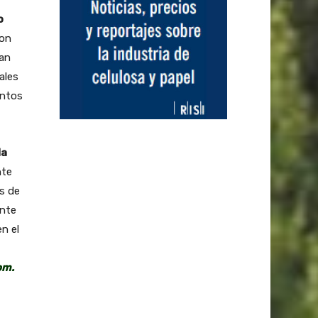
o
con
ran
ales
untos
la
nte
es de
ente
n el
om.