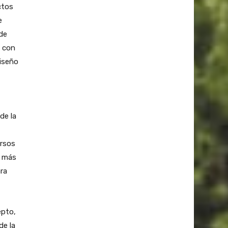
ctos
e
de
n con
diseño
de la
ursos
y más
ra
epto,
de la