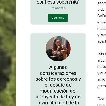
conlleva soberanía”
sobre
05/08/2026
y obr
CADA
Leer más
info
mader
y ten
apert
“Sin 
arqui
Algunas
mate
consideraciones
y qu
sobre los derechos y
amiga
el debate de
gremi
modificación del
«Proyecto de Ley de
“Con 
Inviolabilidad de la
un ca