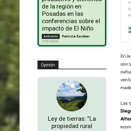
de la región en
Posadas en las
conferencias sobre el
impacto de El Niño
Patricia Escobar
-
Ambiente
31/07/2026
En la
uso s
Opinión
cultu
vent
made
Las c
Dieg
Ley de tierras: “La
Alfo
propiedad rural
econo