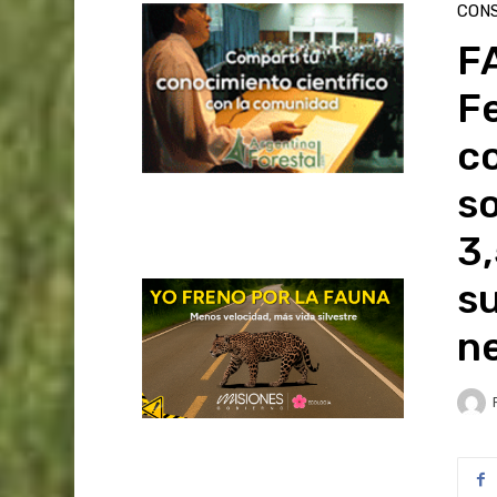
CON
F
F
c
so
3,
s
ne