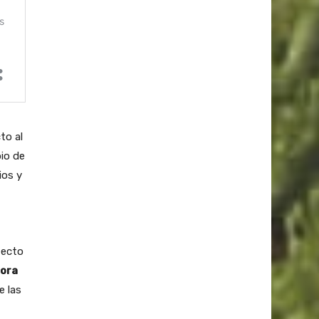
to al
io de
ios y
tecto
ora
e las