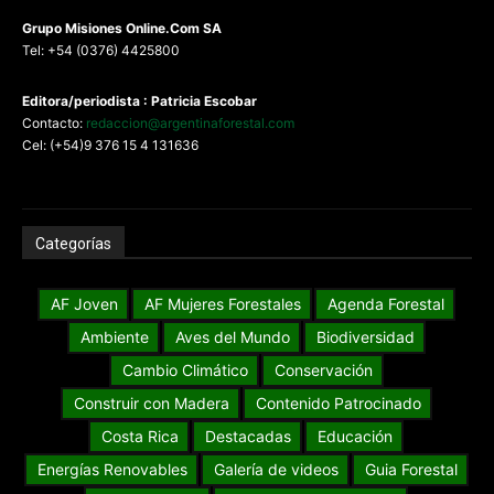
G
rupo Misiones
Online.Com
SA
Tel: +54 (0376) 4425800
Editora/periodista : Patricia Escobar
Contacto:
redaccion@argentinaforestal.com
Cel: (+54)9 376 15 4 131636
Categorías
AF Joven
AF Mujeres Forestales
Agenda Forestal
Ambiente
Aves del Mundo
Biodiversidad
Cambio Climático
Conservación
Construir con Madera
Contenido Patrocinado
Costa Rica
Destacadas
Educación
Energías Renovables
Galería de videos
Guia Forestal