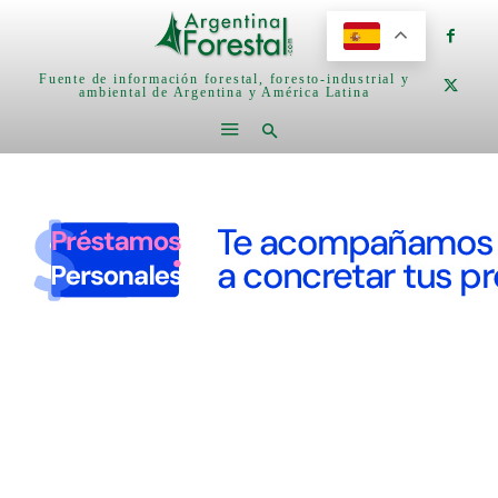
Fuente de información forestal, foresto-industrial y
ambiental de Argentina y América Latina