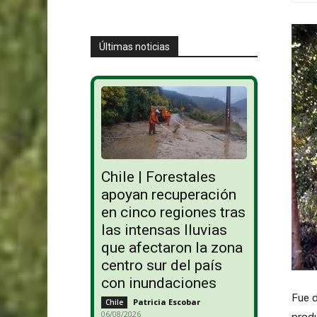
Últimas noticias
Chile | Forestales
apoyan recuperación
en cinco regiones tras
las intensas lluvias
que afectaron la zona
centro sur del país
con inundaciones
Fue d
Patricia Escobar
-
Chile
06/08/2026