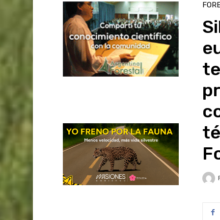
FOR
Si
eu
te
pr
co
té
Fo