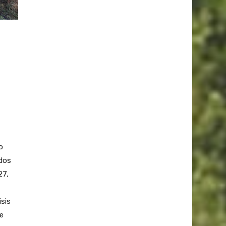
o
idos
27,
isis
e