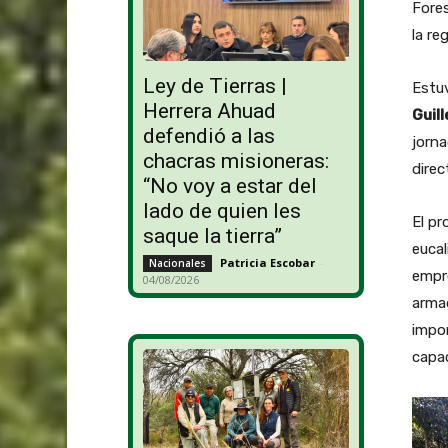
Fores
la re
Ley de Tierras |
Estu
Herrera Ahuad
Guil
defendió a las
jorn
chacras misioneras:
direc
“No voy a estar del
lado de quien les
El p
saque la tierra”
eucal
Patricia Escobar
-
Nacionales
empr
04/08/2026
armad
impor
capac