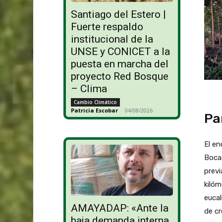
Santiago del Estero |
Fuerte respaldo
institucional de la
UNSE y CONICET a la
puesta en marcha del
proyecto Red Bosque
– Clima
Cambio Climático
Patricia Escobar
-
04/08/2026
Pa
El en
Bocas
previ
kilóm
eucal
AMAYADAP: «Ante la
de cr
baja demanda interna,