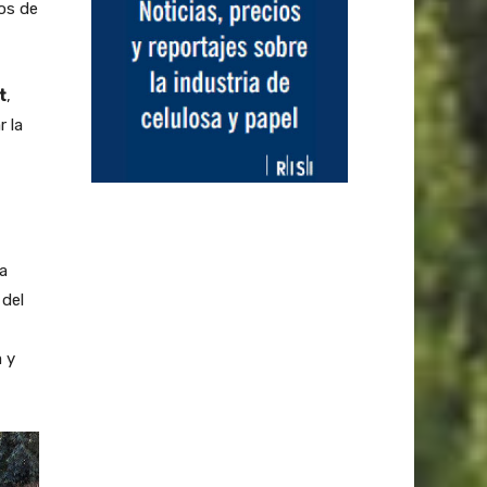
os de
t
,
 la
la
 del
a y