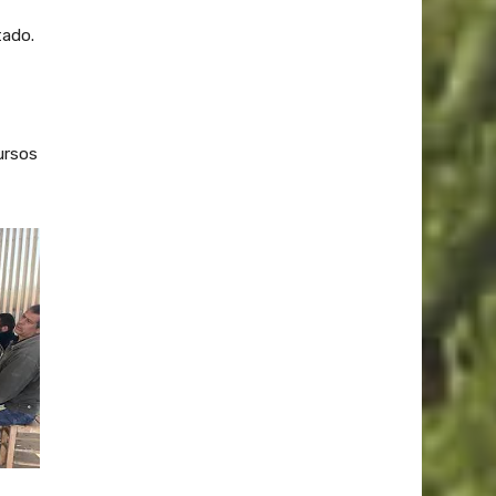
tado.
ursos