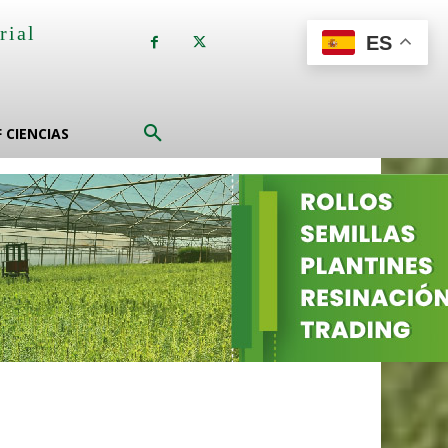
rial
ES
a
F CIENCIAS