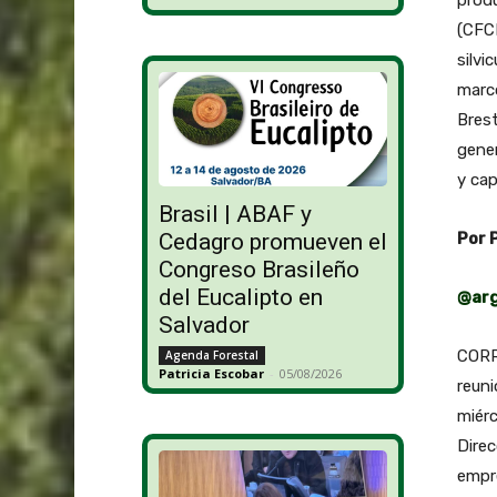
produ
(CFCN
silvi
marcó
Brest
gener
y cap
Brasil | ABAF y
Cedagro promueven el
Por 
Congreso Brasileño
del Eucalipto en
@arg
Salvador
CORRI
Agenda Forestal
Patricia Escobar
-
05/08/2026
reun
miérc
Direc
empre