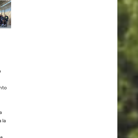
o
ento
a
 la
se