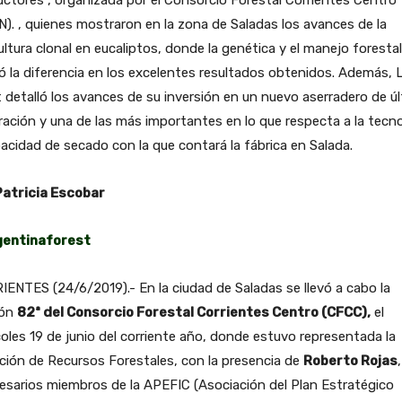
ctores , organizada por el Consorcio Forestal Corrientes Centro
). , quienes mostraron en la zona de Saladas los avances de la
cultura clonal en eucaliptos, donde la genética y el manejo forestal
 la diferencia en los excelentes resultados obtenidos. Además, L
 detalló los avances de su inversión en un nuevo aserradero de ú
ación y una de las más importantes en lo que respecta a la tecno
acidad de secado con la que contará la fábrica en Salada.
Patricia Escobar
entinaforest
ENTES (24/6/2019).- En la ciudad de Saladas se llevó a cabo la
ión
82ª del Consorcio Forestal Corrientes Centro (CFCC),
el
oles 19 de junio del corriente año, donde estuvo representada la
ción de Recursos Forestales, con la presencia de
Roberto Rojas
,
sarios miembros de la APEFIC (Asociación del Plan Estratégico