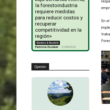
respe
la forestoindustria
empre
requiere medidas
para reducir costos y
En el
recuperar
imple
competitividad en la
traba
región»
Fores
Madera & Mueble
Patricia Escobar
-
01/08/2026
Opinión