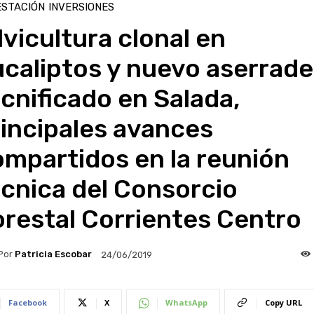
ESTACIÓN
INVERSIONES
lvicultura clonal en
caliptos y nuevo aserrade
cnificado en Salada,
incipales avances
mpartidos en la reunión
cnica del Consorcio
restal Corrientes Centro
Por
Patricia Escobar
24/06/2019
Facebook
X
WhatsApp
Copy URL