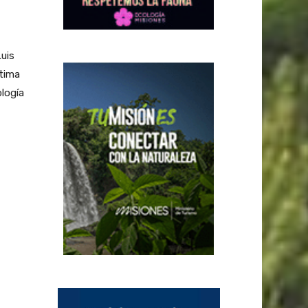
uis
ltima
logía