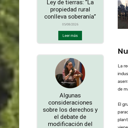
Ley de tierras: “La
propiedad rural
conlleva soberanía”
05/08/2026
Leer más
Nu
La re
indus
aserr
de m
Algunas
consideraciones
El gr
sobre los derechos y
parad
el debate de
plant
modificación del
viene