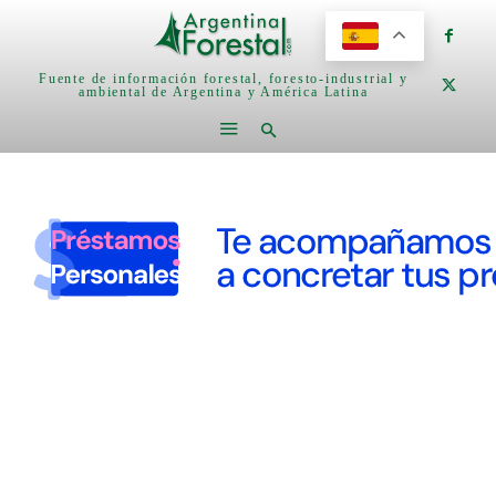
Fuente de información forestal, foresto-industrial y
ambiental de Argentina y América Latina