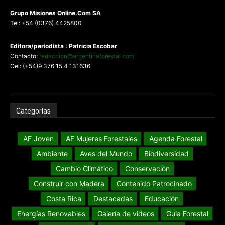
G
rupo Misiones
Online.Com
SA
Tel: +54 (0376) 4425800
Editora/periodista : Patricia Escobar
Contacto:
redaccion@argentinaforestal.com
Cel: (+54)9 376 15 4 131636
Categorías
AF Joven
AF Mujeres Forestales
Agenda Forestal
Ambiente
Aves del Mundo
Biodiversidad
Cambio Climático
Conservación
Construir con Madera
Contenido Patrocinado
Costa Rica
Destacadas
Educación
Energías Renovables
Galería de videos
Guia Forestal