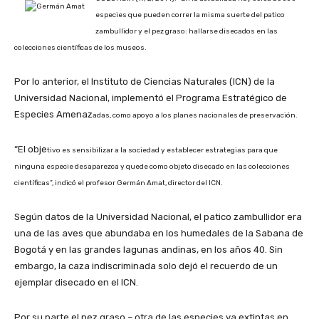
especies que pueden correr la misma suerte del patico
z
ambullidor y el pez graso: hallarse disecados en las
colecciones científicas de los museos.
Por lo anterior, el Instituto de Ciencias Naturales (ICN) de la
Universidad Nacional, implementó el Programa Estratégico de
Especies Amenaz
adas, como apoyo a los planes nacionales de preservación.
“El obje
tivo es sensibilizar a la sociedad y establecer estrategias para que
ninguna especie desaparezca y quede como objeto disecado en las colecciones
científicas”, indicó el profesor Germán Amat, director del ICN.
Según datos de la Universidad Nacional, el patico zambullidor era
una de las aves que abundaba en los humedales de la Sabana de
Bogotá y en las grandes lagunas andinas, en los años 40. Sin
embargo, la caza indiscriminada solo dejó el recuerdo de un
ejemplar disecado en el ICN.
Por su parte el pez graso – otra de las especies ya extintas en