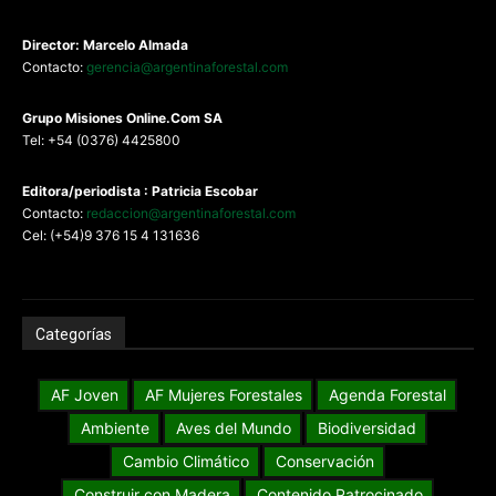
Director: Marcelo Almada
Contacto:
gerencia@argentinaforestal.com
G
rupo Misiones
Online.Com
SA
Tel: +54 (0376) 4425800
Editora/periodista : Patricia Escobar
Contacto:
redaccion@argentinaforestal.com
Cel: (+54)9 376 15 4 131636
Categorías
AF Joven
AF Mujeres Forestales
Agenda Forestal
Ambiente
Aves del Mundo
Biodiversidad
Cambio Climático
Conservación
Construir con Madera
Contenido Patrocinado