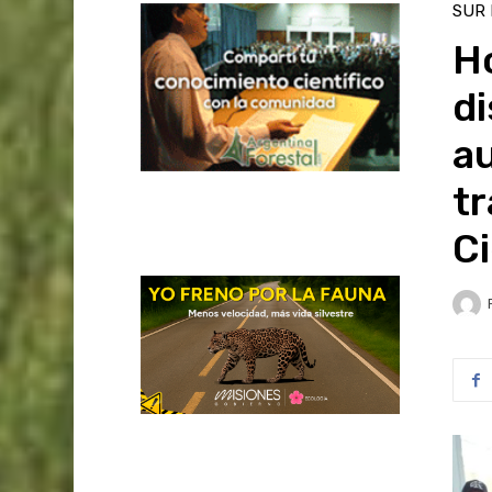
SUR
H
di
au
tr
Ci