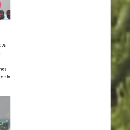
025.
1
enes
 de la