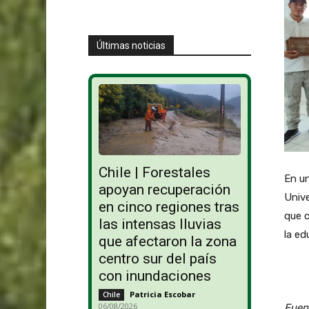
Últimas noticias
Chile | Forestales
En un
apoyan recuperación
Unive
en cinco regiones tras
que c
las intensas lluvias
la ed
que afectaron la zona
centro sur del país
con inundaciones
Patricia Escobar
-
Chile
06/08/2026
Fuen