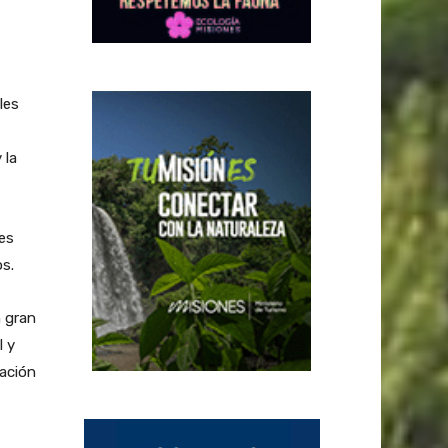
les
 la
des
os.
 gran
l y
ación