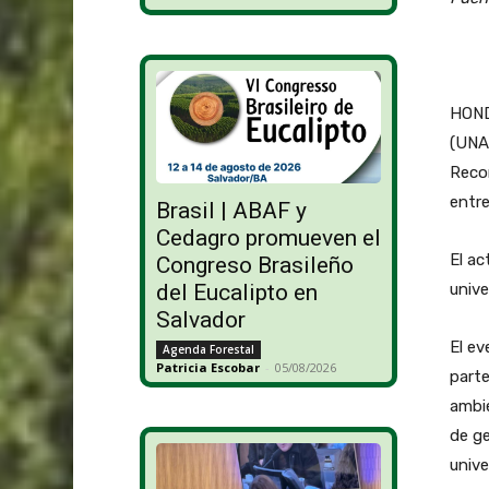
HOND
(UNA
Recon
entre
Brasil | ABAF y
Cedagro promueven el
El ac
Congreso Brasileño
unive
del Eucalipto en
Salvador
El e
Agenda Forestal
Patricia Escobar
-
05/08/2026
parte
ambi
de ge
unive