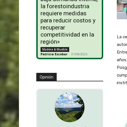
la forestoindustria
requiere medidas
para reducir costos y
recuperar
competitividad en la
La ce
región»
autor
Madera & Mueble
Entre
Patricia Escobar
-
01/08/2026
años;
Posg
cumpl
Opinión
insti