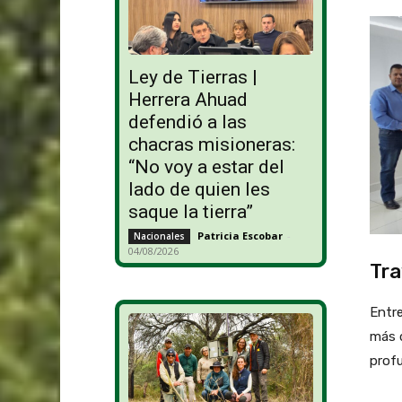
Ley de Tierras |
Herrera Ahuad
defendió a las
chacras misioneras:
“No voy a estar del
lado de quien les
saque la tierra”
Patricia Escobar
-
Nacionales
04/08/2026
Tra
Entre
más d
prof