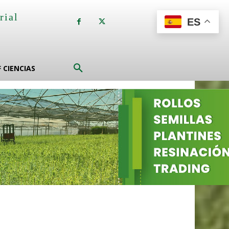
rial
ES
a
F CIENCIAS