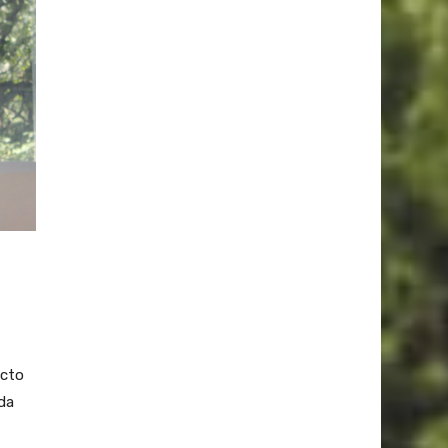
ecto
ida