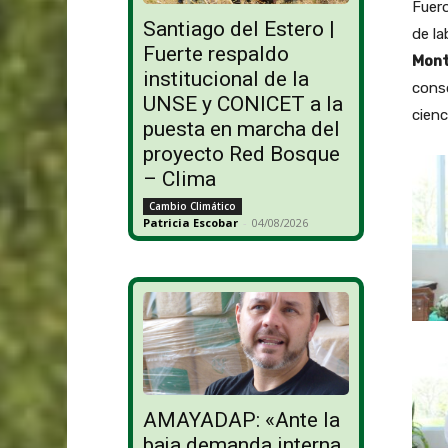
Fuer
Santiago del Estero |
de la
Fuerte respaldo
Mont
institucional de la
conso
UNSE y CONICET a la
cienc
puesta en marcha del
proyecto Red Bosque
– Clima
Cambio Climático
Patricia Escobar
-
04/08/2026
AMAYADAP: «Ante la
baja demanda interna,