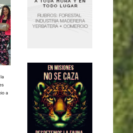
la
es
io a