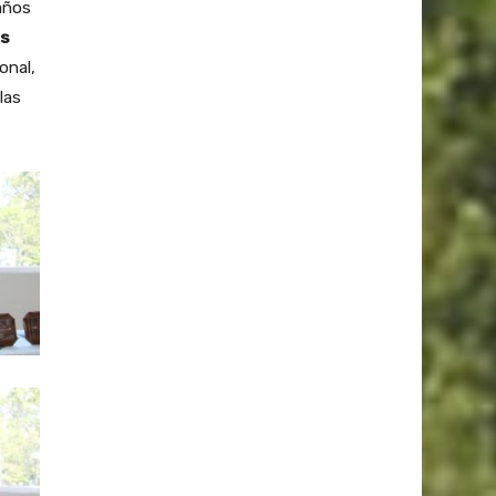
años
is
onal,
las