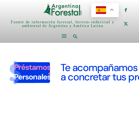
Fuente de información forestal, foresto-industrial y
ambiental de Argentina y América Latina