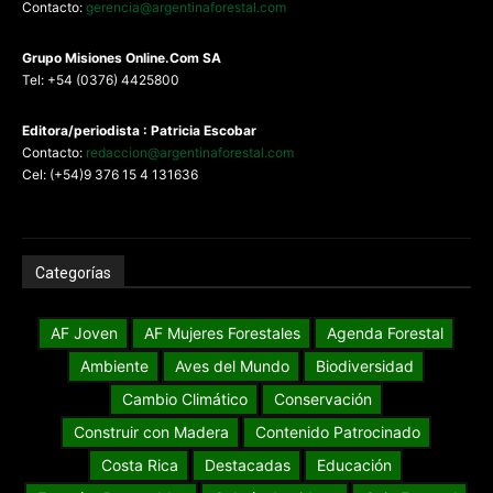
Contacto:
gerencia@argentinaforestal.com
G
rupo Misiones
Online.Com
SA
Tel: +54 (0376) 4425800
Editora/periodista : Patricia Escobar
Contacto:
redaccion@argentinaforestal.com
Cel: (+54)9 376 15 4 131636
Categorías
AF Joven
AF Mujeres Forestales
Agenda Forestal
Ambiente
Aves del Mundo
Biodiversidad
Cambio Climático
Conservación
Construir con Madera
Contenido Patrocinado
Costa Rica
Destacadas
Educación