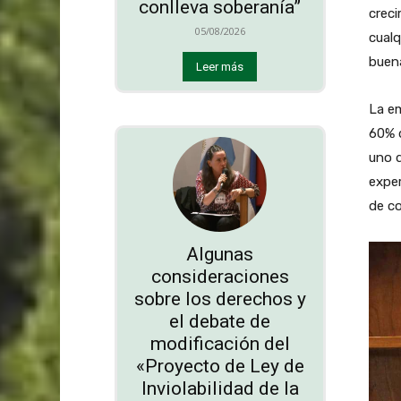
conlleva soberanía”
creci
05/08/2026
cualq
buena
Leer más
La em
60% d
uno d
exper
de c
Algunas
consideraciones
sobre los derechos y
el debate de
modificación del
«Proyecto de Ley de
Inviolabilidad de la