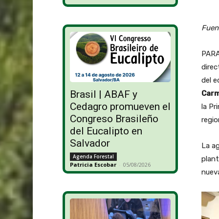
Fuen
PARA
direc
del e
Brasil | ABAF y
Carm
Cedagro promueven el
la Pr
Congreso Brasileño
regio
del Eucalipto en
Salvador
La ag
Agenda Forestal
plant
Patricia Escobar
-
05/08/2026
nueva