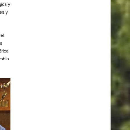
ica y
es y
el
es
érica,
ambio