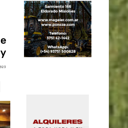
 e
ay
823