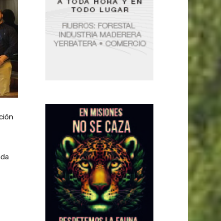
ción
ada