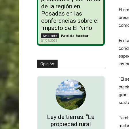
de la región en
El em
Posadas en las
prese
conferencias sobre el
como 
impacto de El Niño
Patricia Escobar
-
Ambiente
En t
31/07/2026
condi
espec
los b
Opinión
“El s
crec
gran 
sost
Ley de tierras: “La
Tamb
propiedad rural
mater