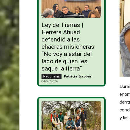
Ley de Tierras |
Herrera Ahuad
defendió a las
chacras misioneras:
“No voy a estar del
lado de quien les
saque la tierra”
Patricia Escobar
-
Nacionales
04/08/2026
Duran
enorm
dentr
condi
y las