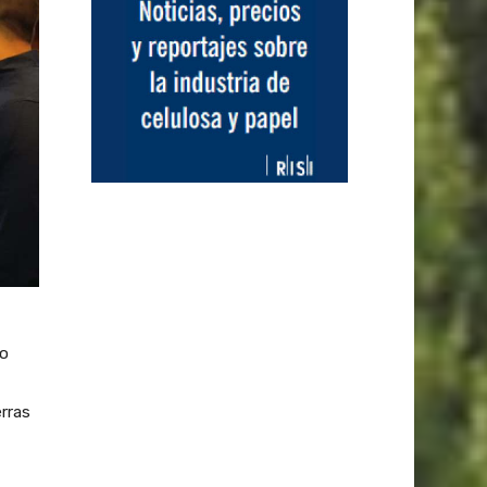
co
erras