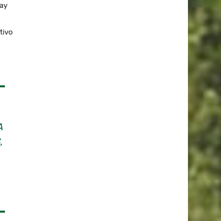
ay
tivo
A
,