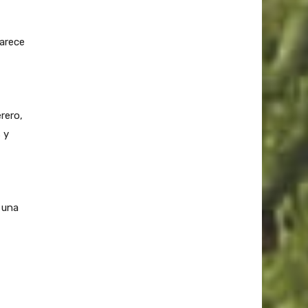
parece
rero,
 y
 una