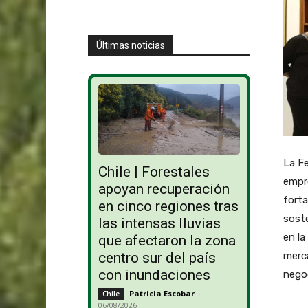
Últimas noticias
La F
Chile | Forestales
empre
apoyan recuperación
forta
en cinco regiones tras
soste
las intensas lluvias
en la
que afectaron la zona
merca
centro sur del país
con inundaciones
negoc
Patricia Escobar
-
Chile
06/08/2026