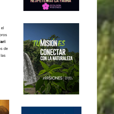
; el
bros
ari
os de
 las