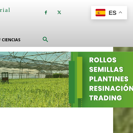
rial
ES
a
F CIENCIAS