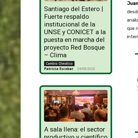
Juan
Santiago del Estero |
desde
Fuerte respaldo
anali
institucional de la
que 
UNSE y CONICET a la
inter
puesta en marcha del
proyecto Red Bosque
– Clima
Cambio Climático
Patricia Escobar
-
04/08/2026
A sala llena: el sector
productivo y científico