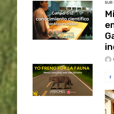
SUR
Mi
em
Ga
in