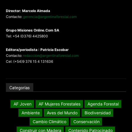
Director: Marcelo Almada
Contacto:
gerencia@argentinaforestal.com
G
rupo Misiones
Online.Com
SA
Tel: +54 (0376) 4425800
Editora/periodista : Patricia Escobar
Contacto:
redaccion@argentinaforestal.com
Cel: (+54)9 376 15 4 131636
Categorías
AF Joven
AF Mujeres Forestales
Agenda Forestal
Ambiente
Aves del Mundo
Biodiversidad
Cambio Climático
Conservación
Construir con Madera
Contenido Patrocinado