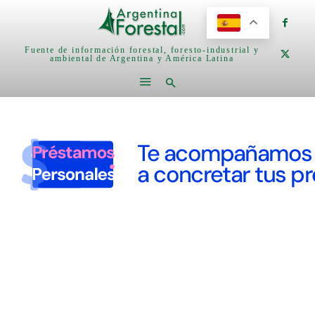
Fuente de información forestal, foresto-industrial y
ambiental de Argentina y América Latina