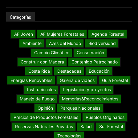
Categorías
AF Joven
AF Mujeres Forestales
Agenda Forestal
Ambiente
Aves del Mundo
Biodiversidad
Cambio Climático
Conservación
Construir con Madera
Contenido Patrocinado
Costa Rica
Destacadas
Educación
Energías Renovables
Galería de videos
Guia Forestal
Institucionales
Legislación y proyectos
Manejo de Fuego
Memorias&Reconocimientos
Opinión
Parques Nacionales
Precios de Productos Forestales
Pueblos Originarios
Reservas Naturales Privadas
Salud
Sur Forestal
Tecnologías