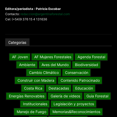
Editora/periodista : Patricia Escobar
Contacto:
redaccion@argentinaforestal.com
Cel: (+54)9 376 15 4 131636
Categorías
AF Joven
AF Mujeres Forestales
Agenda Forestal
Ambiente
Aves del Mundo
Biodiversidad
Cambio Climático
Conservación
Construir con Madera
Contenido Patrocinado
Costa Rica
Destacadas
Educación
Energías Renovables
Galería de videos
Guia Forestal
Institucionales
Legislación y proyectos
Manejo de Fuego
Memorias&Reconocimientos