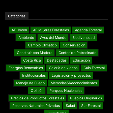
Categorías
AF Joven
AF Mujeres Forestales
Agenda Forestal
Ambiente
Aves del Mundo
Biodiversidad
Cambio Climático
Conservación
Construir con Madera
Contenido Patrocinado
Costa Rica
Destacadas
Educación
Energías Renovables
Galería de videos
Guia Forestal
Institucionales
Legislación y proyectos
Manejo de Fuego
Memorias&Reconocimientos
Opinión
Parques Nacionales
Precios de Productos Forestales
Pueblos Originarios
Reservas Naturales Privadas
Salud
Sur Forestal