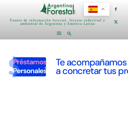
Fuente de información forestal, foresto-industrial y
ambiental de Argentina y América Latina