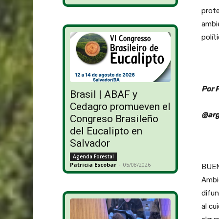
prote
ambi
polít
Por 
Brasil | ABAF y
Cedagro promueven el
@arg
Congreso Brasileño
del Eucalipto en
Salvador
Agenda Forestal
Patricia Escobar
-
05/08/2026
BUENO
Ambie
difun
al cu