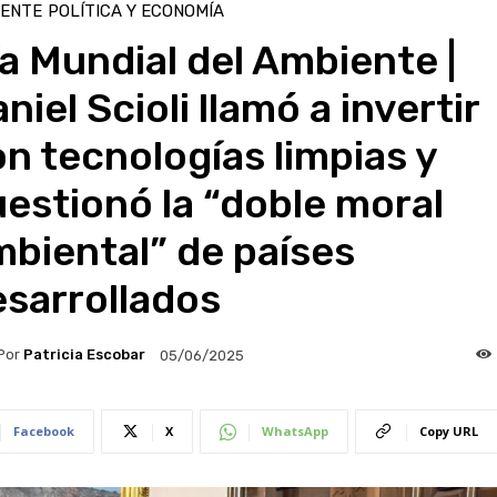
IENTE
POLÍTICA Y ECONOMÍA
a Mundial del Ambiente |
niel Scioli llamó a invertir
n tecnologías limpias y
estionó la “doble moral
biental” de países
sarrollados
Por
Patricia Escobar
05/06/2025
Facebook
X
WhatsApp
Copy URL