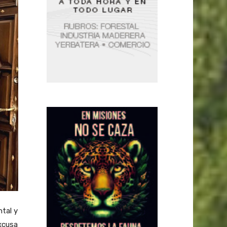
ntal y
excusa