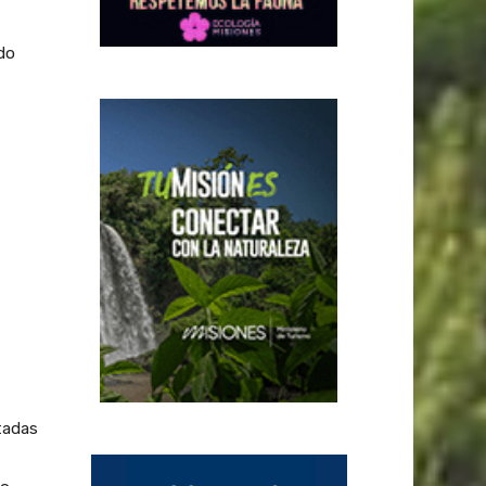
do
ntadas