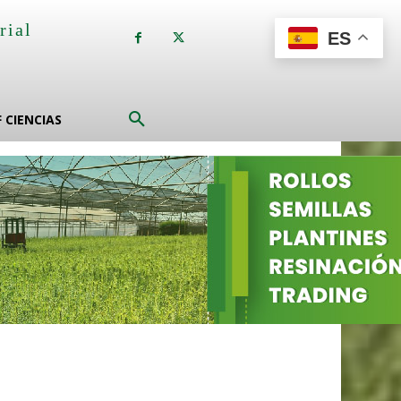
rial
ES
a
F CIENCIAS