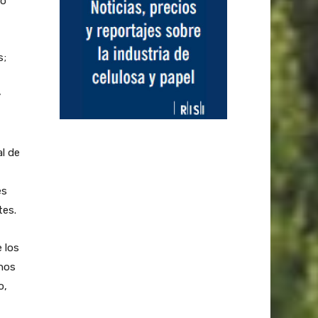
mo
s;
y
al de
es
tes.
 los
 nos
o,