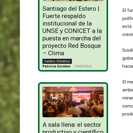
Santiago del Estero |
El fu
Fuerte respaldo
polít
institucional de la
está 
UNSE y CONICET a la
creci
puesta en marcha del
proyecto Red Bosque
Sciol
– Clima
gobie
Cambio Climático
hacia
Patricia Escobar
-
04/08/2026
El m
ambie
miner
como 
produ
A sala llena: el sector
productivo y científico