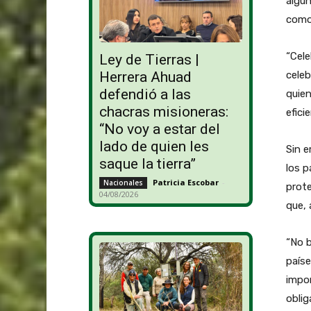
algun
como 
“Cele
Ley de Tierras |
Herrera Ahuad
celeb
defendió a las
quien
chacras misioneras:
efici
“No voy a estar del
lado de quien les
Sin e
saque la tierra”
los p
Patricia Escobar
-
Nacionales
prote
04/08/2026
que, 
“No b
paíse
impo
oblig