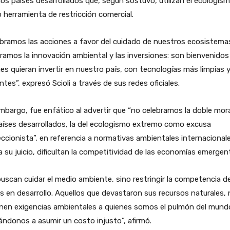
os países desarrollados que, según sostuvo, utilizan el ecologis
herramienta de restricción comercial.
bramos las acciones a favor del cuidado de nuestros ecosistema
ramos la innovación ambiental y las inversiones: son bienvenidos
es quieran invertir en nuestro país, con tecnologías más limpias 
entes”, expresó Scioli a través de sus redes oficiales.
mbargo, fue enfático al advertir que “no celebramos la doble mor
aíses desarrollados, la del ecologismo extremo como excusa
ccionista”, en referencia a normativas ambientales internacional
a su juicio, dificultan la competitividad de las economías emergen
uscan cuidar el medio ambiente, sino restringir la competencia de
s en desarrollo. Aquellos que devastaron sus recursos naturales,
nen exigencias ambientales a quienes somos el pulmón del mund
ándonos a asumir un costo injusto”, afirmó.