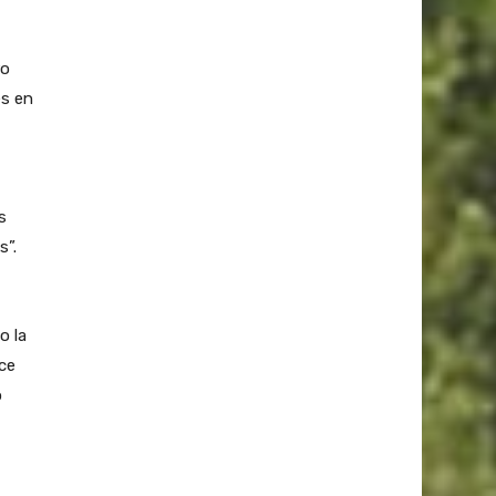
ro
es en
s
s”.
o la
ece
o