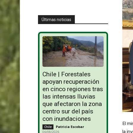
Últimas noticias
Chile | Forestales
apoyan recuperación
en cinco regiones tras
las intensas lluvias
que afectaron la zona
centro sur del país
con inundaciones
El mi
Patricia Escobar
-
Chile
la in
06/08/2026