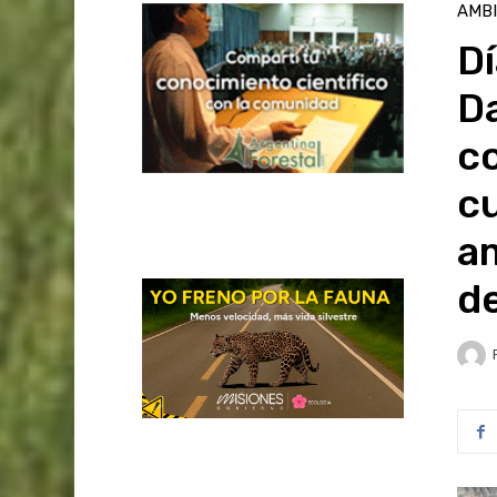
AMB
Dí
Da
co
cu
am
de