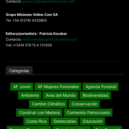
Contacto:
gerencia@argentinaforestal.com
G
rupo Misiones
Online.Com
SA
Tel: +54 (0376) 4425800
Editora/periodista : Patricia Escobar
Contacto:
redaccion@argentinaforestal.com
Cel: (+54)9 376 15 4 131636
Categorías
AF Joven
AF Mujeres Forestales
Agenda Forestal
Ambiente
Aves del Mundo
Biodiversidad
Cambio Climático
Conservación
Construir con Madera
Contenido Patrocinado
Costa Rica
Destacadas
Educación