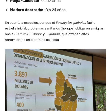
Pulpa/Celulosa:
10 a 12 años.
Madera Aserrada:
18 a 24 años.
En cuanto a especies, aunque el
Eucalyptus globulus
fue la
estrella inicial, problemas sanitarios (hongos) obligaron a migrar
hacia
E. smithii
,
E. dunnii
y
E. grandis
, que ofrecen altos
rendimientos en planta de celulosa.