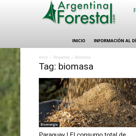
INICIO
INFORMACIÓN AL D
Inicio
Etiquetas
Biomasa
Tag: biomasa
Bioenergía
Paraguay | El consumo total de