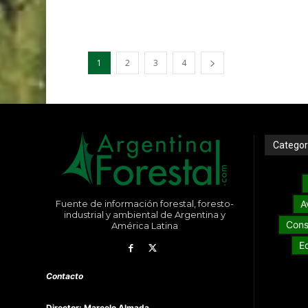
1
2
3
4
Categor
Fuente de información forestal, foresto-
A
industrial y ambiental de Argentina y
Cons
América Latina
E
Contacto
Director: Marcelo Almada