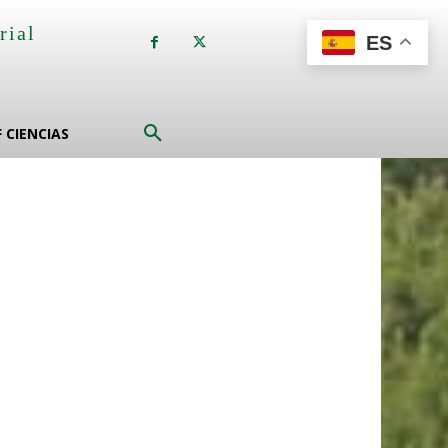
rial
ES
a
F CIENCIAS