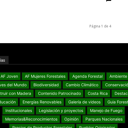
Página 1 de 4
ías
AF Joven
AF Mujeres Forestales
Agenda Forestal
Ambiente
ves del Mundo
Biodiversidad
Cambio Climático
Conservaci
truir con Madera
Contenido Patrocinado
Costa Rica
Destac
ducación
Energías Renovables
Galería de videos
Guia Forest
Institucionales
Legislación y proyectos
Manejo de Fuego
Memorias&Reconocimientos
Opinión
Parques Nacionales
Precios de Productos Forestales
Pueblos Originarios