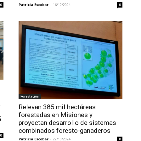
Patricia Escobar
-
16/12/2024
0
0
Forestación
a
Relevan 385 mil hectáreas
forestadas en Misiones y
5
proyectan desarrollo de sistemas
combinados foresto-ganaderos
0
Patricia Escobar
-
22/10/2024
0