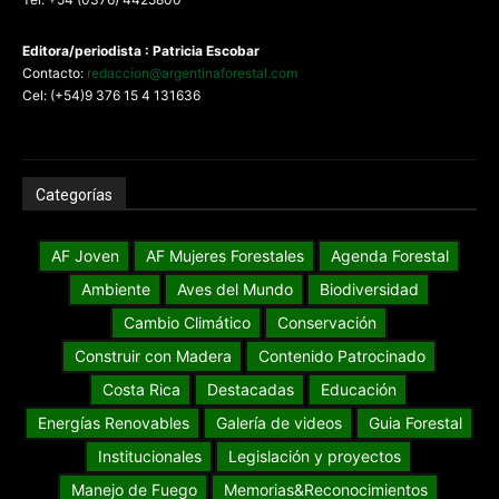
Editora/periodista : Patricia Escobar
Contacto:
redaccion@argentinaforestal.com
Cel: (+54)9 376 15 4 131636
Categorías
AF Joven
AF Mujeres Forestales
Agenda Forestal
Ambiente
Aves del Mundo
Biodiversidad
Cambio Climático
Conservación
Construir con Madera
Contenido Patrocinado
Costa Rica
Destacadas
Educación
Energías Renovables
Galería de videos
Guia Forestal
Institucionales
Legislación y proyectos
Manejo de Fuego
Memorias&Reconocimientos