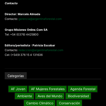
Contacto
Director: Marcelo Almada
Contacto:
gerencia@argentinaforestal.com
G
rupo Misiones
Online.Com
SA
Tel: +54 (0376) 4425800
Editora/periodista : Patricia Escobar
Contacto:
redaccion@argentinaforestal.com
Cel: (+54)9 376 15 4 131636
Categorías
AF Joven
AF Mujeres Forestales
Agenda Forestal
Ambiente
Aves del Mundo
Biodiversidad
Cambio Climático
Conservación