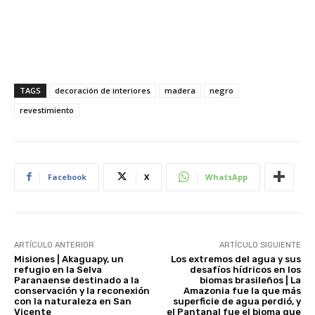
TAGS
decoración de interiores
madera
negro
revestimiento
Facebook
X
WhatsApp
ARTÍCULO ANTERIOR
ARTÍCULO SIGUIENTE
Misiones | Akaguapy, un
Los extremos del agua y sus
refugio en la Selva
desafíos hídricos en los
Paranaense destinado a la
biomas brasileños | La
conservación y la reconexión
Amazonia fue la que más
con la naturaleza en San
superficie de agua perdió, y
Vicente
el Pantanal fue el bioma que