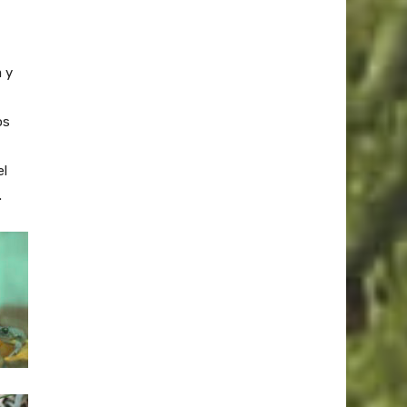
 y
os
el
.