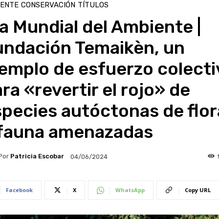
IENTE
CONSERVACIÓN
TÍTULOS
a Mundial del Ambiente |
undación Temaikèn, un
emplo de esfuerzo colecti
ra «revertir el rojo» de
pecies autóctonas de flor
 fauna amenazadas
Por
Patricia Escobar
04/06/2024
Facebook
X
WhatsApp
Copy URL