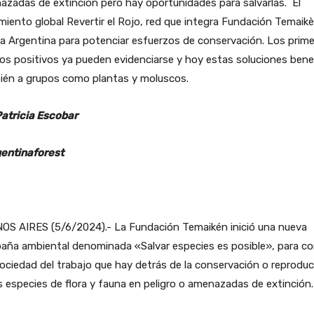
zadas de extinción pero hay oportunidades para salvarlas. El
iento global Revertir el Rojo, red que integra Fundación Temaikè
 a Argentina para potenciar esfuerzos de conservación. Los prim
ios positivos ya pueden evidenciarse y hoy estas soluciones bene
ién a grupos como plantas y moluscos.
Patricia Escobar
entinaforest
OS AIRES (5/6/2024).- La Fundación Temaikén inició una nueva
aña ambiental denominada «Salvar especies es posible», para co
sociedad del trabajo que hay detrás de la conservación o reprodu
s especies de flora y fauna en peligro o amenazadas de extinción.