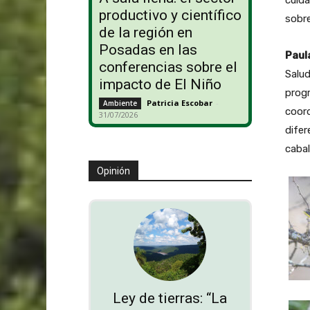
cuid
productivo y científico
sobre
de la región en
Posadas en las
Paul
conferencias sobre el
Salud
impacto de El Niño
prog
Patricia Escobar
-
Ambiente
coor
31/07/2026
difer
cabal
Opinión
Ley de tierras: “La