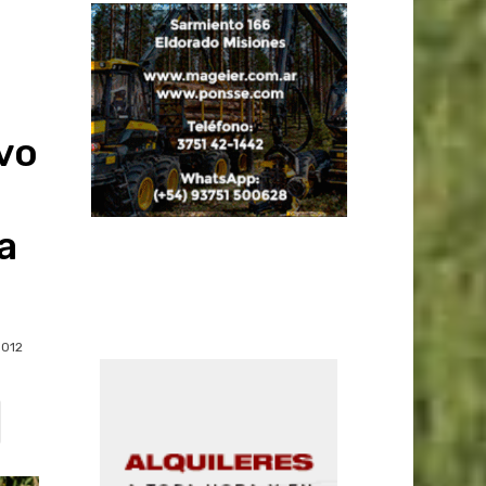
vo
a
1012