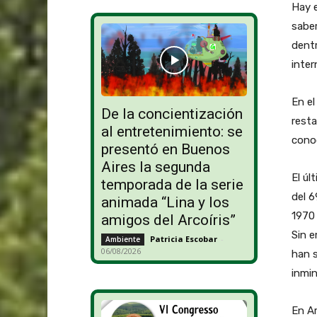
Hay e
saber
dentr
inter
En el
De la concientización
resta
al entretenimiento: se
conoc
presentó en Buenos
Aires la segunda
El úl
temporada de la serie
del 6
animada “Lina y los
1970 
amigos del Arcoíris”
Sin e
Patricia Escobar
-
Ambiente
06/08/2026
han s
inmin
En A