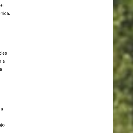
el
ónica,
n
cies
e a
a
za
ajo