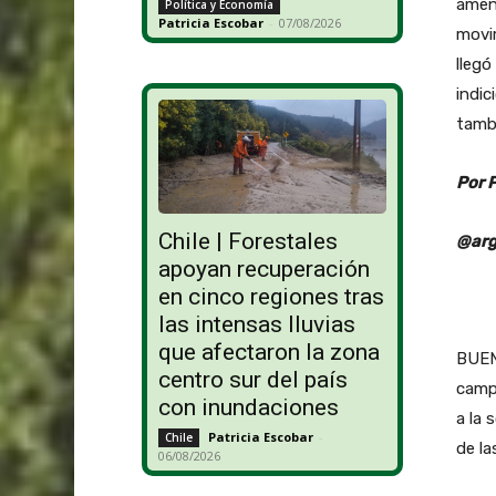
amena
Política y Economía
Patricia Escobar
-
07/08/2026
movim
llegó
indic
tamb
Por 
Chile | Forestales
@arg
apoyan recuperación
en cinco regiones tras
las intensas lluvias
que afectaron la zona
BUEN
centro sur del país
camp
con inundaciones
a la 
Patricia Escobar
-
Chile
de la
06/08/2026