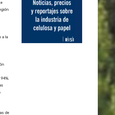
te
región
 a la
ión
 94%.
as
n
as de