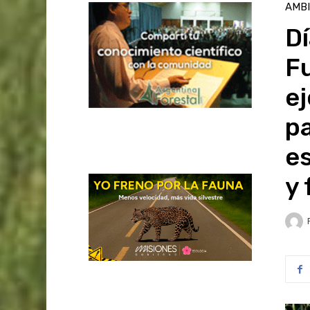
AMB
Dí
F
ej
pa
es
y