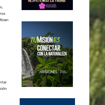
n,
eros
fician
ntar
cción