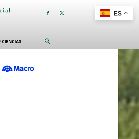
rial
ES
a
F CIENCIAS