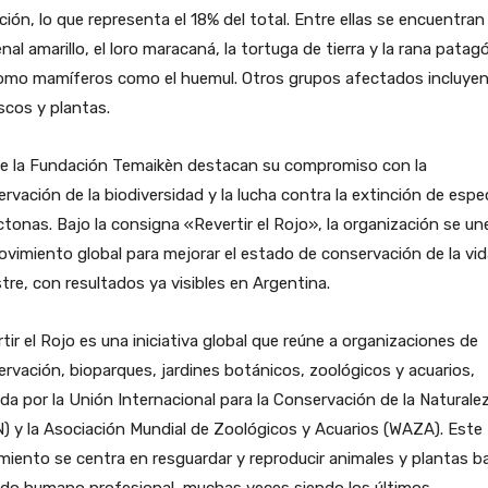
ción, lo que representa el 18% del total. Entre ellas se encuentran 
nal amarillo, el loro maracaná, la tortuga de tierra y la rana patag
como mamíferos como el huemul. Otros grupos afectados incluye
cos y plantas.
e la Fundación Temaikèn destacan su compromiso con la
rvación de la biodiversidad y la lucha contra la extinción de espe
tonas. Bajo la consigna «Revertir el Rojo», la organización se un
vimiento global para mejorar el estado de conservación de la vid
stre, con resultados ya visibles en Argentina.
tir el Rojo es una iniciativa global que reúne a organizaciones de
rvación, bioparques, jardines botánicos, zoológicos y acuarios,
ada por la Unión Internacional para la Conservación de la Naturale
) y la Asociación Mundial de Zoológicos y Acuarios (WAZA). Este
iento se centra en resguardar y reproducir animales y plantas b