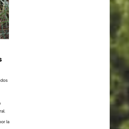
s
ados
e
al.
or la