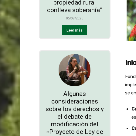
propiedad rural
conlleva soberanía”
05/08/2026
Leer más
Ini
Funda
impl
Algunas
se e
consideraciones
sobre los derechos y
C
el debate de
es
modificación del
Ca
«Proyecto de Ley de