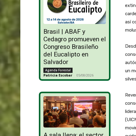
extin
carde
así 
molus
Brasil | ABAF y
Cedagro promueven el
Congreso Brasileño
Desd
del Eucalipto en
conse
Salvador
autóc
Agenda Forestal
un mo
Patricia Escobar
-
05/08/2026
silve
Rever
conse
lider
(UICN
movim
A sala llena: el sector