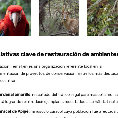
ciativas clave de restauración de ambiente
ción Temaikèn es una organización referente local en la
ementación de proyectos de conservación. Entre los más destac
ncuentran:
ardenal amarillo
: rescatado del tráfico ilegal para mascotismo, s
tá logrando reintroducir ejemplares rescatados a su hábitat natur
racol de Apipé:
minúsculo caracol cuya población fue afectada p