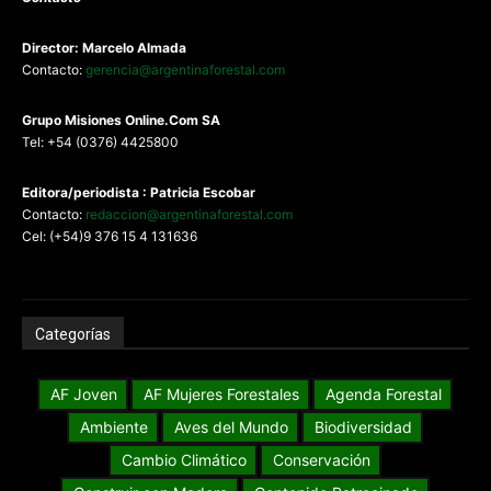
Director: Marcelo Almada
Contacto:
gerencia@argentinaforestal.com
G
rupo Misiones
Online.Com
SA
Tel: +54 (0376) 4425800
Editora/periodista : Patricia Escobar
Contacto:
redaccion@argentinaforestal.com
Cel: (+54)9 376 15 4 131636
Categorías
AF Joven
AF Mujeres Forestales
Agenda Forestal
Ambiente
Aves del Mundo
Biodiversidad
Cambio Climático
Conservación