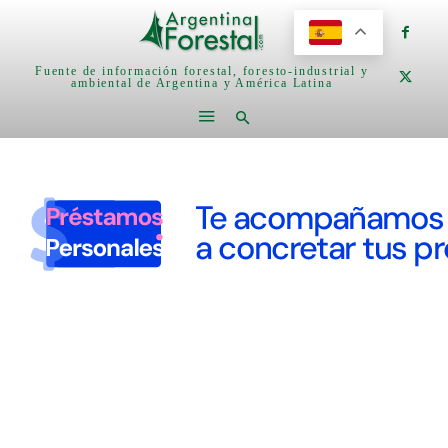
Fuente de información forestal, foresto-industrial y
ambiental de Argentina y América Latina