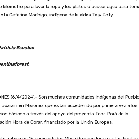
 kilómetro para lavar la ropa y los platos o buscar agua para tom
ta Ceferina Morínigo, indígena de la aldea Tajy Poty.
Patricia Escobar
entinaforest
ONES (6/4/2024).- Son muchas comunidades indígenas del Puebl
Guaraní en Misiones que están accediendo por primera vez a los
cios básicos a través del apoyo del proyecto Tape Porã de la
ción Hora de Obrar, financiado por la Unión Europea.
NG trabaja en 16 comunidades Mbya Guaraní donde están finaliza