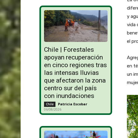
difer
y agu
vida 
benef
el pr
Chile | Forestales
apoyan recuperación
Agre
en cinco regiones tras
en té
las intensas lluvias
un im
que afectaron la zona
mujer
centro sur del país
con inundaciones
Patricia Escobar
-
Chile
06/08/2026