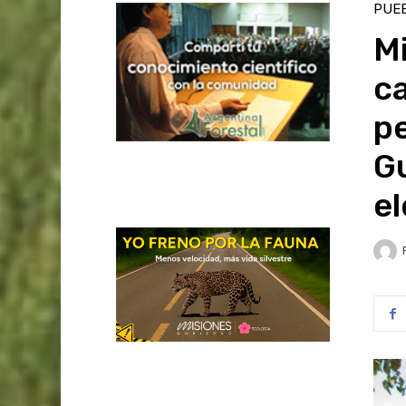
PUEB
Mi
ca
p
Gu
el