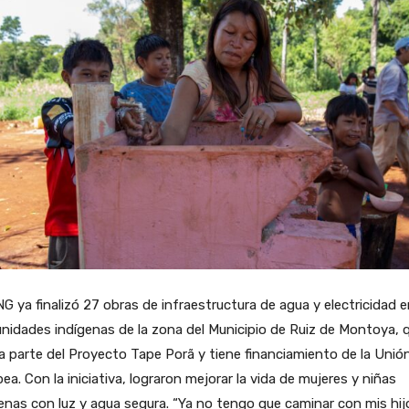
G ya finalizó 27 obras de infraestructura de agua y electricidad 
idades indígenas de la zona del Municipio de Ruiz de Montoya, 
 parte del Proyecto Tape Porã y tiene financiamiento de la Unió
ea. Con la iniciativa, lograron mejorar la vida de mujeres y niñas
enas con luz y agua segura. “Ya no tengo que caminar con mis hij