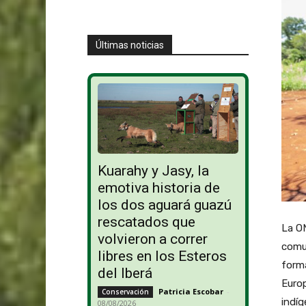
Últimas noticias
Kuarahy y Jasy, la
emotiva historia de
los dos aguará guazú
rescatados que
La ON
volvieron a correr
comun
libres en los Esteros
forma
del Iberá
Europ
Patricia Escobar
-
Conservación
indíg
08/08/2026