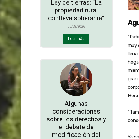
Ley de tierras: “La
propiedad rural
conlleva soberanía”
Agu
05/08/2026
“Esta
Leer más
muy c
llena
hogar
mient
grand
corpo
Hora 
Algunas
consideraciones
“Tamb
sobre los derechos y
conse
el debate de
modificación del
Ya se