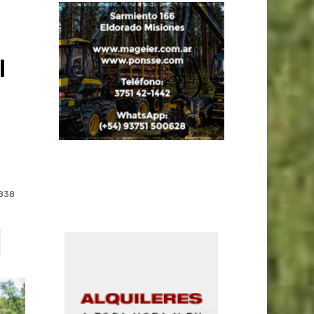
l
838