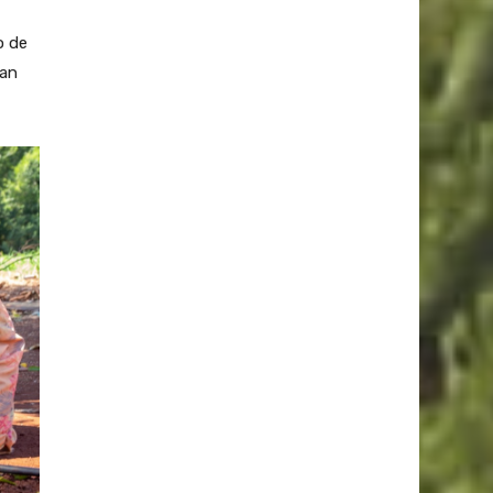
o de
lan