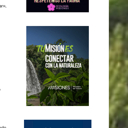
ar»,
o
ndo