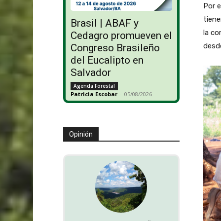
Por e
tiene
Brasil | ABAF y
la co
Cedagro promueven el
desde
Congreso Brasileño
del Eucalipto en
Salvador
Agenda Forestal
Patricia Escobar
-
05/08/2026
Opinión