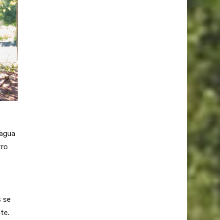
 agua
tro
s se
te.