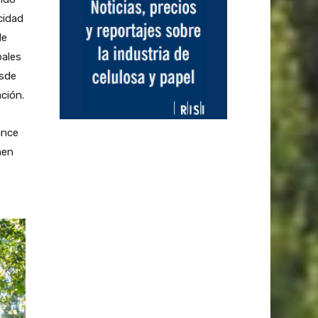
cidad
de
pales
esde
ción.
ance
nen