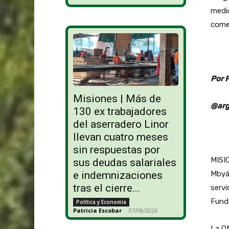
medio
comen
Por 
Misiones | Más de
@arg
130 ex trabajadores
del aserradero Linor
llevan cuatro meses
sin respuestas por
MISI
sus deudas salariales
Mbyá 
e indemnizaciones
tras el cierre...
servi
Funda
Política y Economía
Patricia Escobar
-
07/08/2026
La O