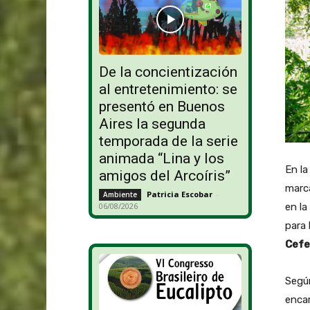
De la concientización
al entretenimiento: se
presentó en Buenos
Aires la segunda
temporada de la serie
animada “Lina y los
En la
amigos del Arcoíris”
marca
Patricia Escobar
-
Ambiente
06/08/2026
en la
para 
Cefe
Según
encar