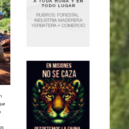
en
que
n
os