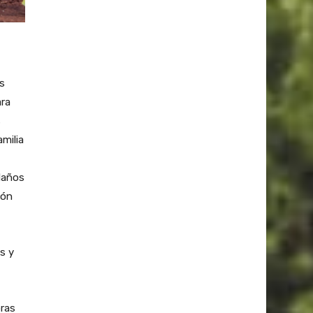
s
ara
s
amilia
daños
ión
s y
bras