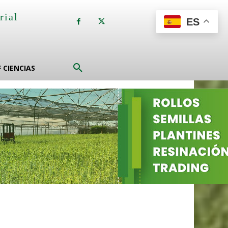
rial
ES
a
F CIENCIAS