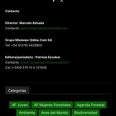
Contacto
Director: Marcelo Almada
Contacto:
gerencia@argentinaforestal.com
G
rupo Misiones
Online.Com
SA
Tel: +54 (0376) 4425800
Editora/periodista : Patricia Escobar
Contacto:
redaccion@argentinaforestal.com
Cel: (+54)9 376 15 4 131636
Categorías
AF Joven
AF Mujeres Forestales
Agenda Forestal
Ambiente
Aves del Mundo
Biodiversidad