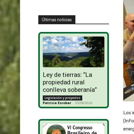
Últimas noticias
Ley de tierras: “La
propiedad rural
conlleva soberanía”
Legislación y proyectos
Patricia Escobar
-
05/08/2026
Los i
(InFo
energ