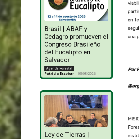
viabi
parti
en fe
Brasil | ABAF y
segui
Cedagro promueven el
una p
Congreso Brasileño
del Eucalipto en
Salvador
Agenda Forestal
Por 
Patricia Escobar
-
05/08/2026
@arg
MISIO
Fores
Ley de Tierras |
insti