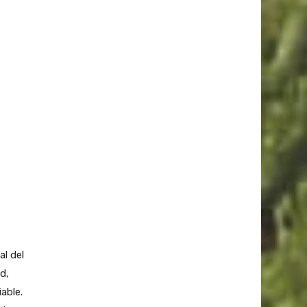
al del
d,
able.