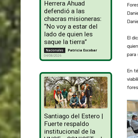
Herrera Ahuad
Fores
defendió a las
Danie
chacras misioneras:
Danie
“No voy a estar del
lado de quien les
El di
saque la tierra”
quien
Patricia Escobar
-
Nacionales
para 
04/08/2026
En té
viabi
fores
Santiago del Estero |
Fuerte respaldo
institucional de la