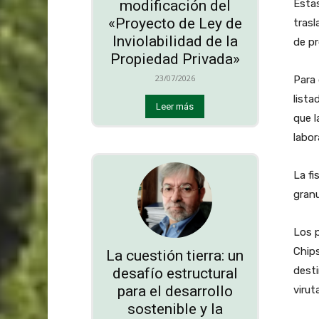
Estas
modificación del
«Proyecto de Ley de
trasl
Inviolabilidad de la
de p
Propiedad Privada»
23/07/2026
Para 
lista
Leer más
que l
labor
La fi
granu
Los p
Chips
La cuestión tierra: un
desti
desafío estructural
para el desarrollo
virut
sostenible y la