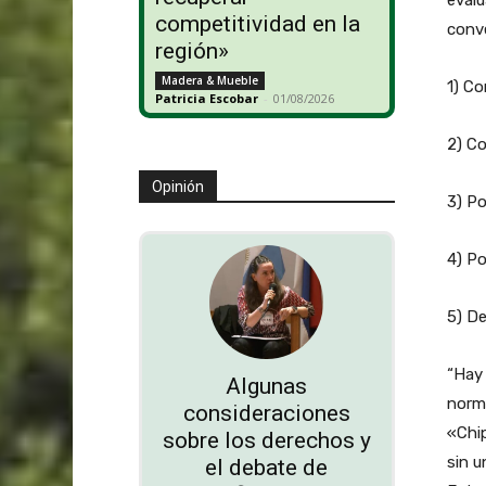
competitividad en la
conve
región»
Madera & Mueble
1) Co
Patricia Escobar
-
01/08/2026
2) C
Opinión
3) Po
4) Po
5) De
“Hay 
Algunas
norma
consideraciones
«Chi
sobre los derechos y
sin u
el debate de