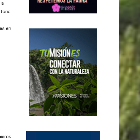
 a
torio
res en
nieros