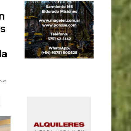
n
os
la
332