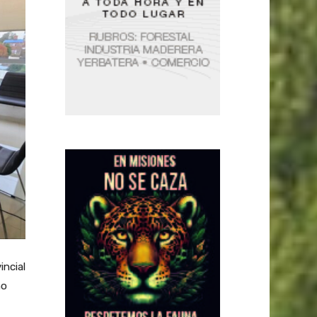
incial
no