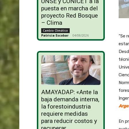
UNSE y CONICET a la
puesta en marcha del
proyecto Red Bosque
– Clima
Cambio Climático
Patricia Escobar
-
04/08/2026
“Se r
estan
Desd
técni
Unive
Cienc
Norma
fores
AMAYADAP: «Ante la
Ingen
baja demanda interna,
la forestoindustria
Arge
requiere medidas
para reducir costos y
En pr
recuperar
evalu