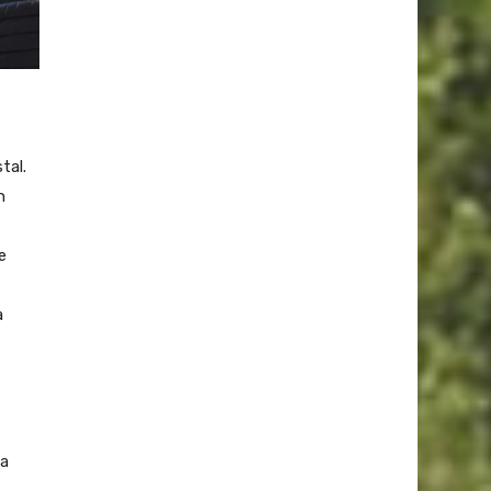
tal.
n
e
a
la