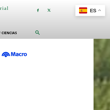
rial
ES
a
F CIENCIAS