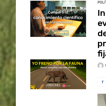
POLÍ
In
e
de
pr
fi