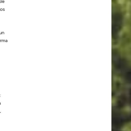
ble
tos
 un
orma
:
n
,