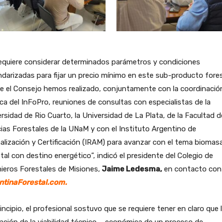
equiere considerar determinados parámetros y condiciones
darizadas para fijar un precio mínimo en este sub-producto fores
e el Consejo hemos realizado, conjuntamente con la coordinació
ca del InFoPro, reuniones de consultas con especialistas de la
rsidad de Rio Cuarto, la Universidad de La Plata, de la Facultad d
ias Forestales de la UNaM y con el Instituto Argentino de
lización y Certificación (IRAM) para avanzar con el tema biomas
tal con destino energético”, indicó el presidente del Colegio de
ieros Forestales de Misiones,
Jaime Ledesma,
en contacto con
ntinaForestal.com.
incipio, el profesional sostuvo que se requiere tener en claro que 
ación de la viabilidad técnico – económica de un proceso de