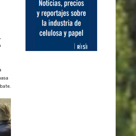
,
o
a
masa
ebate.