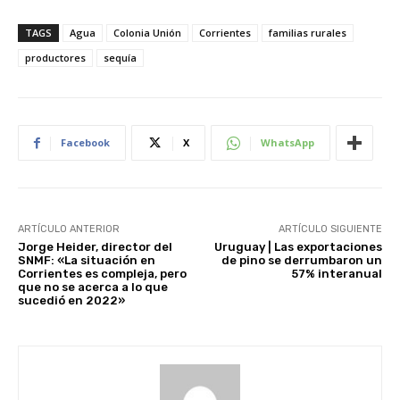
TAGS
Agua
Colonia Unión
Corrientes
familias rurales
productores
sequía
Facebook
X
WhatsApp
ARTÍCULO ANTERIOR
ARTÍCULO SIGUIENTE
Jorge Heider, director del
Uruguay | Las exportaciones
SNMF: «La situación en
de pino se derrumbaron un
Corrientes es compleja, pero
57% interanual
que no se acerca a lo que
sucedió en 2022»