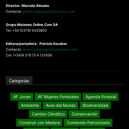
Director: Marcelo Almada
Contacto:
gerencia@argentinaforestal.com
G
rupo Misiones
Online.Com
SA
Tel: +54 (0376) 4425800
Editora/periodista : Patricia Escobar
Contacto:
redaccion@argentinaforestal.com
Cel: (+54)9 376 15 4 131636
Categorías
AF Joven
AF Mujeres Forestales
Agenda Forestal
Ambiente
Aves del Mundo
Biodiversidad
Cambio Climático
Conservación
Construir con Madera
Contenido Patrocinado