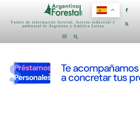
Fuente de información forestal, foresto-industrial y
ambiental de Argentina y América Latina