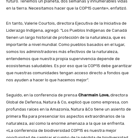
futuro. Tenemos un planeta, dos semanas y innumerables vidas
en la tierra. Necesitamos hacer que la COP15 cuente», enfatizó.
En tanto, Valerie Courtois, directora Ejecutiva de la Iniciativa de
Liderazgo Indígena, agregó: “Los Pueblos Indígenas de Canadá
tienen un largo historial de protección de la naturaleza, que es
importante a nivel mundial. Como pueblos basados ​​en el lugar,
somos los administradores más efectivos de la naturaleza,
entendemos que nuestra propia supervivencia depende de
ecosistemas saludables. Es por eso que la COP15 debe garantizar
que nuestras comunidades tengan acceso directo a fondos que
nos ayuden a hacer lo que hacemos mejor”.
Seguido, en la conferencia de prensa
Charmain Love,
directora
Global de Defensa, Natura & Co, explicó que como empresa, con
profundas raíces en la Amazonía, Natura &Co tiene un asiento de
primera fila para presenciar los aspectos extraordinarios de la
naturaleza, así como la enorme amenaza a la que se enfrenta.
«La conferencia de biodiversidad COP15 es nuestra mejor
oportunidad de cambiar el rumbo de la pérdida de biodiversidad.