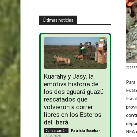
Últimas noticias
??????
Kuarahy y Jasy, la
Para 
emotiva historia de
Estib
los dos aguará guazú
rescatados que
fisca
volvieron a correr
provi
libres en los Esteros
contr
del Iberá
según
Patricia Escobar
-
Conservación
NEA d
08/08/2026