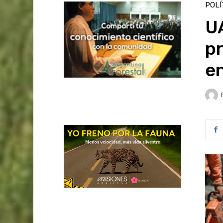
POLÍ
U
pr
en