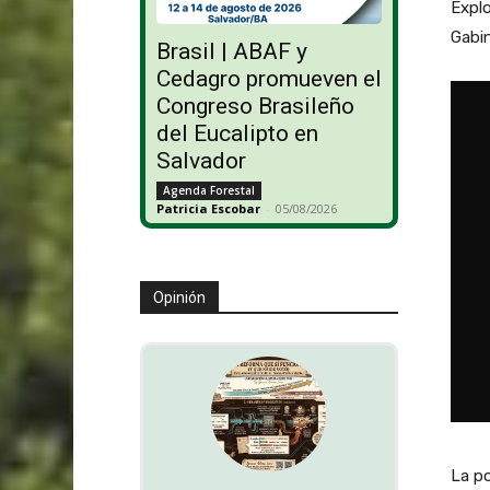
Expl
Gabin
Brasil | ABAF y
Cedagro promueven el
Congreso Brasileño
del Eucalipto en
Salvador
Agenda Forestal
Patricia Escobar
-
05/08/2026
Opinión
La po