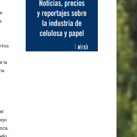
de
s
entos
e la
na
el
lejo
poca,
ello