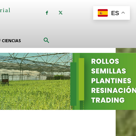
rial
ES
a
F CIENCIAS