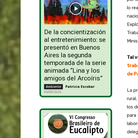
lo r
nacio
Expl
De la concientización
Traba
al entretenimiento: se
Minis
presentó en Buenos
Aires la segunda
Tal v
temporada de la serie
trab
animada “Lina y los
de P
amigos del Arcoíris”
Patricia Escobar
-
Ambiente
La pr
06/08/2026
rural
los d
para 
labor
deleg