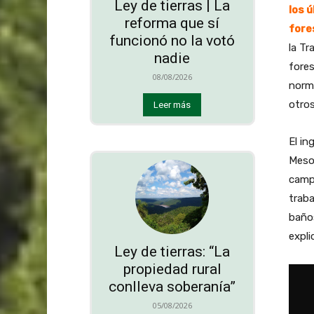
Ley de tierras | La
los 
reforma que sí
fore
funcionó no la votó
la Tr
nadie
fores
08/08/2026
norma
otros
Leer más
El in
Mesop
camp
traba
baños
expli
Ley de tierras: “La
propiedad rural
conlleva soberanía”
05/08/2026