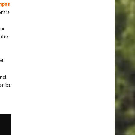
ampos
ontra
tor
ntre
al
 el
se los