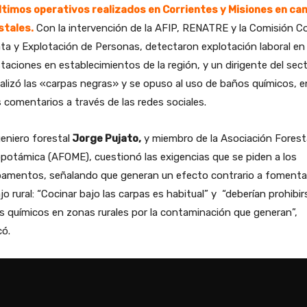
últimos operativos realizados en Corrientes y Misiones en c
stales.
Con la intervención de la AFIP, RENATRE y la Comisión C
ata y Explotación de Personas, detectaron explotación laboral en
taciones en establecimientos de la región, y un dirigente del sec
lizó las «carpas negras» y se opuso al uso de baños químicos, e
 comentarios a través de las redes sociales.
geniero forestal
Jorge Pujato,
y miembro de la Asociación Forest
otámica (AFOME), cuestionó las exigencias que se piden a los
amentos, señalando que generan un efecto contrario a fomentar
jo rural: “Cocinar bajo las carpas es habitual” y “deberían prohibir
 químicos en zonas rurales por la contaminación que generan”,
có.