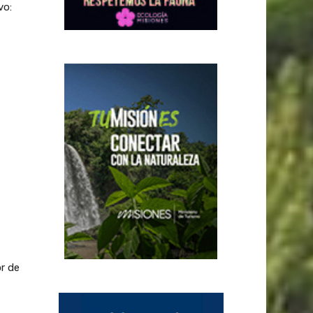
vo:
or de