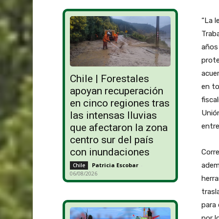
“La l
Traba
años 
prote
acuer
Chile | Forestales
en to
apoyan recuperación
fisca
en cinco regiones tras
Unión
las intensas lluvias
que afectaron la zona
entr
centro sur del país
con inundaciones
Corre
ademá
Patricia Escobar
-
Chile
06/08/2026
herra
trasl
para 
por l