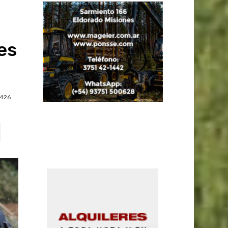
es
426