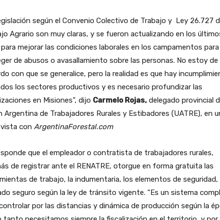
egislación según el Convenio Colectivo de Trabajo y Ley 26.727 
jo Agrario son muy claras, y se fueron actualizando en los último
para mejorar las condiciones laborales en los campamentos para
ger de abusos o avasallamiento sobre las personas. No estoy de
do con que se generalice, pero la realidad es que hay incumplimi
dos los sectores productivos y es necesario profundizar las
lizaciones en Misiones”, dijo
Carmelo Rojas,
delegado provincial d
 Argentina de Trabajadores Rurales y Estibadores (UATRE), en u
evista con
ArgentinaForestal.com
sponde que el empleador o contratista de trabajadores rurales,
s de registrar ante el RENATRE, otorgue en forma gratuita las
mientas de trabajo, la indumentaria, los elementos de seguridad, 
ado seguro según la ley de tránsito vigente. “Es un sistema comp
controlar por las distancias y dinámica de producción según la é
o tanto necesitamos siempre la fiscalización en el territorio, y por 