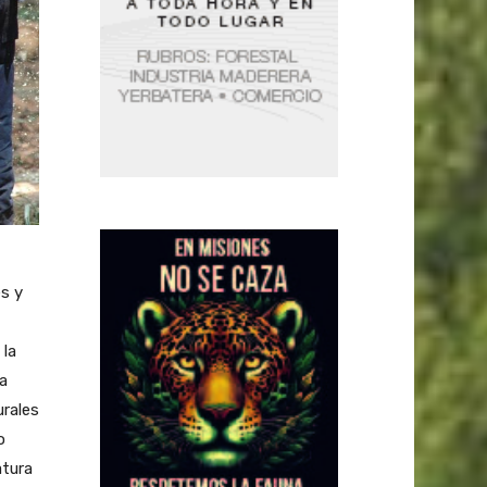
es y
 la
a
urales
o
atura