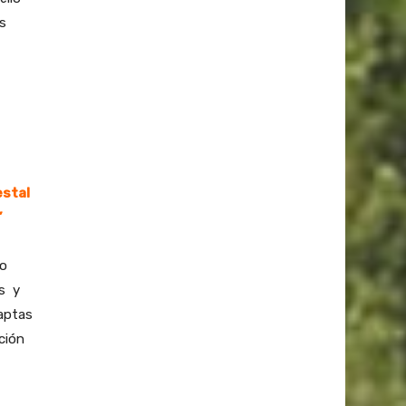
s
estal
”
jo
es y
aptas
ción