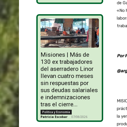
de Ga
«No h
labor
traba
Misiones | Más de
Por 
130 ex trabajadores
del aserradero Linor
@arg
llevan cuatro meses
sin respuestas por
sus deudas salariales
e indemnizaciones
MISI
tras el cierre...
práct
Política y Economía
la ye
Patricia Escobar
-
07/08/2026
produ