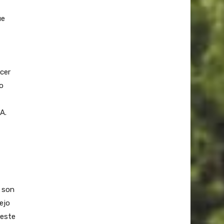
ue
acer
o
oA.
e son
ejo
 este