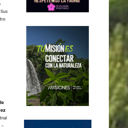
n
 Sus
tro
lo
roz
rial
 –