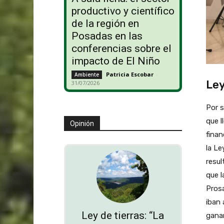
productivo y científico
de la región en
Posadas en las
conferencias sobre el
impacto de El Niño
Patricia Escobar
-
Ambiente
Ley
31/07/2026
Por s
que l
Opinión
finan
la Le
resul
que l
Prosa
iban 
Ley de tierras: “La
ganan