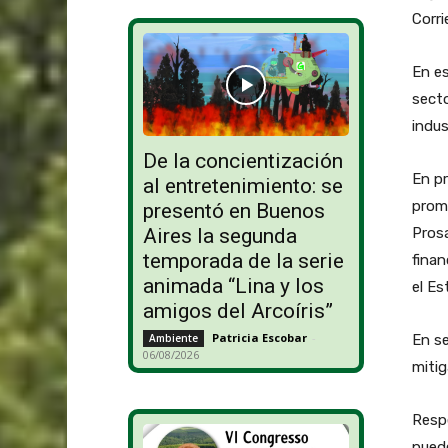
Corri
En es
secto
indus
De la concientización
En pr
al entretenimiento: se
promo
presentó en Buenos
Aires la segunda
Prosa
temporada de la serie
finan
animada “Lina y los
el Es
amigos del Arcoíris”
Patricia Escobar
-
Ambiente
En se
06/08/2026
mitig
Respe
puede