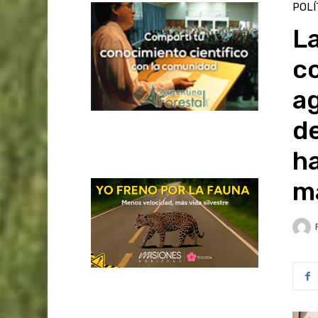
POLÍ
La
co
ag
de
ha
m