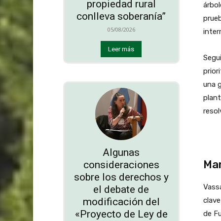
propiedad rural
árbol
conlleva soberanía”
prueb
05/08/2026
inter
Leer más
Segui
prior
una g
plant
resol
Algunas
Man
consideraciones
sobre los derechos y
Vassa
el debate de
modificación del
clave
«Proyecto de Ley de
de Fu