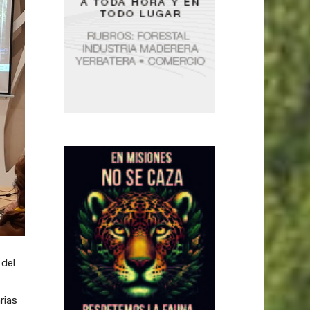
del
rias