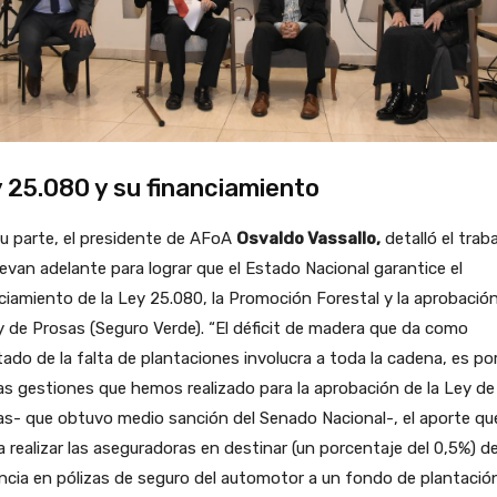
 25.080 y su financiamiento
u parte, el presidente de AFoA
Osvaldo Vassallo,
detalló el trab
levan adelante para lograr que el Estado Nacional garantice el
ciamiento de la Ley 25.080, la Promoción Forestal y la aprobació
y de Prosas (Seguro Verde). “El déficit de madera que da como
tado de la falta de plantaciones involucra a toda la cadena, es por
as gestiones que hemos realizado para la aprobación de la Ley de
s- que obtuvo medio sanción del Senado Nacional-, el aporte qu
a realizar las aseguradoras en destinar (un porcentaje del 0,5%) d
cia en pólizas de seguro del automotor a un fondo de plantació