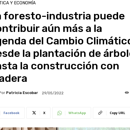
TICA Y ECONOMÍA
 foresto-industria puede
ntribuir aún más a la
enda del Cambio Climátic
sde la plantación de árbo
sta la construcción con
adera
Por
Patricia Escobar
29/05/2022
Facebook
X
WhatsApp
Copy URL