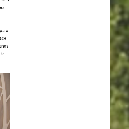
nes
 para
hace
penas
ste