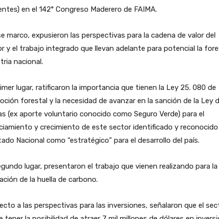
entes) en el 142° Congreso Maderero de FAIMA.
e marco, expusieron las perspectivas para la cadena de valor del
r y el trabajo integrado que llevan adelante para potencial la for
tria nacional.
imer lugar, ratificaron la importancia que tienen la Ley 25. 080 de
ción forestal y la necesidad de avanzar en la sanción de la Ley 
s (ex aporte voluntario conocido como Seguro Verde) para el
ciamiento y crecimiento de este sector identificado y reconocido
tado Nacional como “estratégico” para el desarrollo del país.
gundo lugar, presentaron el trabajo que vienen realizando para la
ación de la huella de carbono.
cto a las perspectivas para las inversiones, señalaron que el sec
 tener la posibilidad de atraer 7 mil millones de dólares en invers