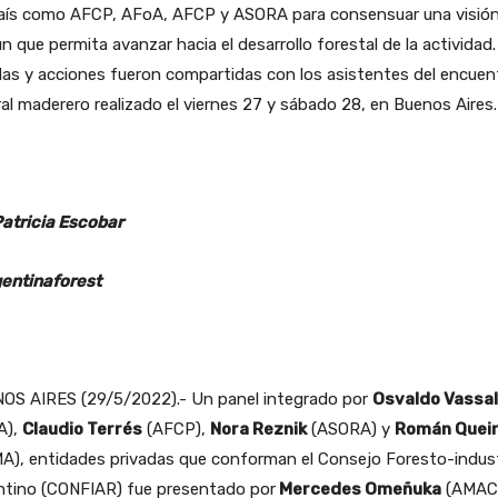
país como AFCP, AFoA, AFCP y ASORA para consensuar una visió
 que permita avanzar hacia el desarrollo forestal de la actividad.
as y acciones fueron compartidas con los asistentes del encuen
al maderero realizado el viernes 27 y sábado 28, en Buenos Aires.
Patricia Escobar
entinaforest
OS AIRES (29/5/2022).- Un panel integrado por
Osvaldo Vassal
A),
Claudio Terrés
(AFCP),
Nora Reznik
(ASORA) y
Román Quei
A), entidades privadas que conforman el Consejo Foresto-indust
ntino (CONFIAR) fue presentado por
Mercedes Omeñuka
(AMAC