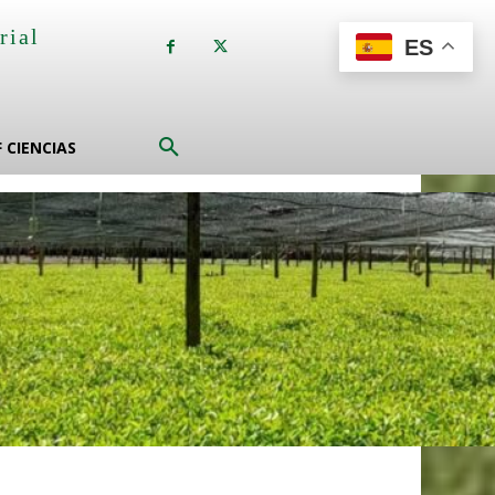
rial
ES
a
F CIENCIAS