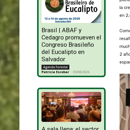
la cr
en 2,
Brasil | ABAF y
Como
Cedagro promueven el
resal
Congreso Brasileño
much
del Eucalipto en
2 añ
Salvador
espac
Agenda Forestal
Patricia Escobar
-
05/08/2026
A sala llena: el sector