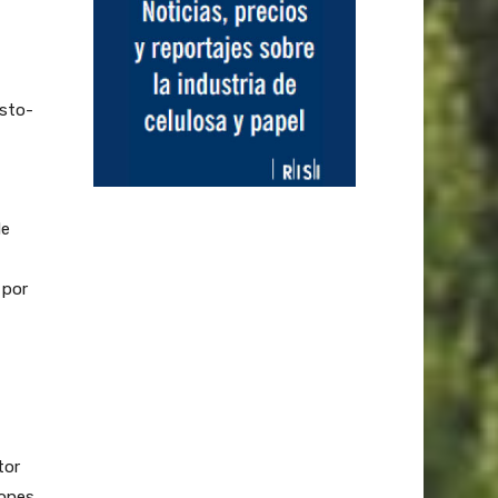
esto-
de
 por
tor
iones,