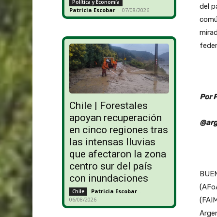
Política y Economía
del 
Patricia Escobar
-
07/08/2026
común
mirad
feder
Por 
Chile | Forestales
apoyan recuperación
@arg
en cinco regiones tras
las intensas lluvias
que afectaron la zona
centro sur del país
BUEN
con inundaciones
(AFo
Patricia Escobar
-
Chile
06/08/2026
(FAIM
Arge