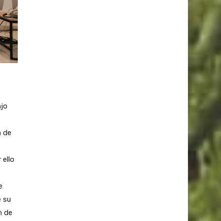
ajo
n de
 ello
e
e su
n de