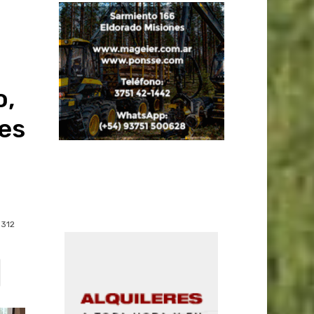
o,
les
312