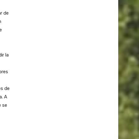
ar de
n
e
r la
ores
es de
a. A
e se