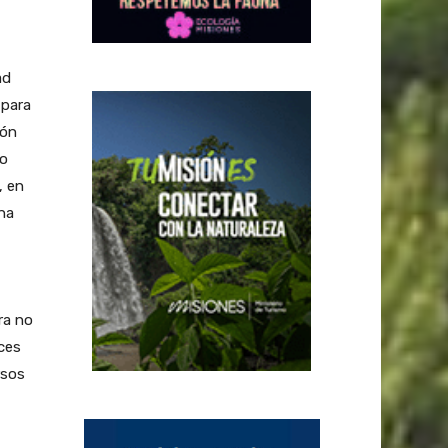
ad
 para
ión
so
, en
na
ra no
ces
rsos