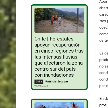
Apor
abstr
carac
tres 
queda
come
Chile | Forestales
de tr
apoyan recuperación
en cinco regiones tras
Es de
las intensas lluvias
produ
que afectaron la zona
no s
centro sur del país
cond
con inundaciones
condu
Patricia Escobar
-
Chile
por e
06/08/2026
En de
profu