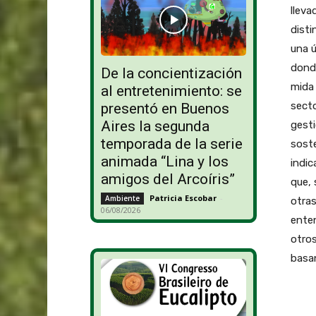
lleva
disti
una ú
donde
De la concientización
mida 
al entretenimiento: se
secto
presentó en Buenos
Aires la segunda
gesti
temporada de la serie
soste
animada “Lina y los
indic
amigos del Arcoíris”
que, 
Patricia Escobar
-
Ambiente
otra
06/08/2026
enten
otros
basan