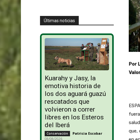
Últimas noticias
Por 
Valor
Kuarahy y Jasy, la
emotiva historia de
los dos aguará guazú
rescatados que
ESPA
volvieron a correr
fuera
libres en los Esteros
salud
del Iberá
que, 
Patricia Escobar
-
Conservación
08/08/2026
en e