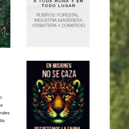
o
la
males
ólo