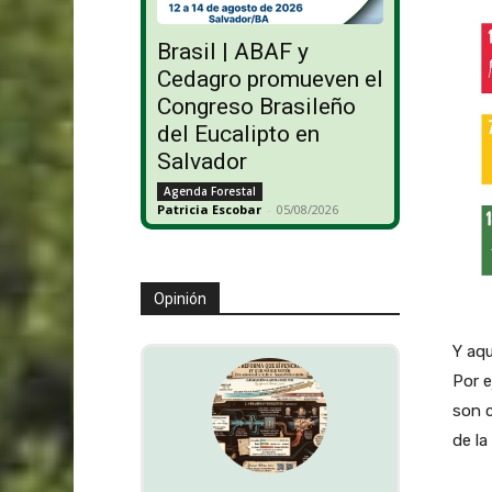
Brasil | ABAF y
Cedagro promueven el
Congreso Brasileño
del Eucalipto en
Salvador
Agenda Forestal
Patricia Escobar
-
05/08/2026
Opinión
Y aqu
Por 
son c
de la