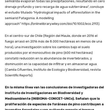
semiárida evaporan todas las precipitaciones, resultando en cero
drenaje profundo y cero recarga de agua subterránea“, concluye
el estudio titulado “Hydrological impacts of afforestation in the
semiarid Patagonia: A modelling
approach” https://onlinelibrary.wiley.com/doi/10.1002/eco.2113).
En el centro-sur de Chile (Región del Maule, donde en 2016 el
fuego arrasó en 2016 más de 8.000 hectáreas en menos de una
hora), una investigación sobre los cambios bajo el suelo
producidos por el monocultivo de pino (600 mil hectáreas)
constató reducción en la abundancia de invertebrados, y
disminución en la capacidad de infiltrar y en almacenar agua
(Camila Cifuentes, Instituto de Ecología y Biodiversidad, revista
Scientific Reports).
En la misma línea van las conclusiones de investigadoras del
Instituto de Investigaciones en Biodiversidad y
Medioambiente (INIBIOMA-CONICET-UNCo). Señalan que la
proliferación de especies de foráneas de pino contribuyen a
incendios forestales y van quitando espacio al bosque