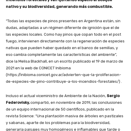
nativo y su biodiversidad, generando más combustible.
“Todas las especies de pinos presentes en Argentina están, sin
dudas, adaptadas a un régimen diferente de ignición que el de
las especies locales. Como hay pinos que copan todo en el post
fuego, intervienen directamente con la regeneración de especies
nativas que pueden haber quedado en el banco de semillas, y
eso cambia completamente las características del ambiente”,
dice la Melisa Blackhall, en un escrito publicado el 19 de marzo de
2021 en la web de CONICET Inibioma
(https://inibioma.conicet.gov.ar/advierten-que-la-proliferacion-
de-especies-de-pino-contribuye-a-los-incendios-forestales/) .
Incluso el actual viceministro de Ambiente de la Nación,
Sergio
Federovisky,
compartió, en noviembre de 2019, las conclusiones
de un equipo internacional de 50 científicos, publicado en la
revista Science: “Una plantación masiva de árboles en pastizales
y sabanas, aparte de los problemas para la biodiversidad,
generaría paisajes muy homogéneos e inflamables que tarde o