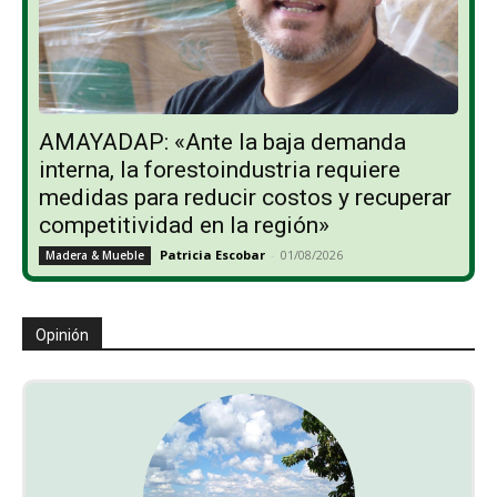
AMAYADAP: «Ante la baja demanda
interna, la forestoindustria requiere
medidas para reducir costos y recuperar
competitividad en la región»
Patricia Escobar
-
01/08/2026
Madera & Mueble
Opinión