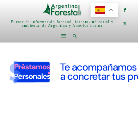
Fuente de información forestal, foresto-industrial y
ambiental de Argentina y América Latina