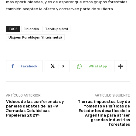
más oportunidades, y es de esperar que otros grupos forestales
también acepten la oferta y conserven parte de su tierra.
TAGS
Finlandia
Talvitupajärvi
Utsjoen Porotilojen Yhteismetsä
Facebook
X
WhatsApp
ARTÍCULO ANTERIOR
ARTÍCULO SIGUIENTE
Videos de las conferencias y
Tierras, impuestos, Ley de
paneles debates de las «V
fomento y Políticas de
Jornadas Celulósicas
Estado: los desafíos de la
Papeleras 2021»
Argentina para atraer
grandes industrias
forestales