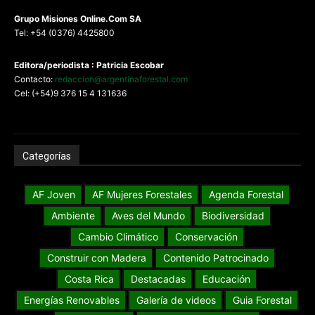
G
rupo Misiones
Online.Com
SA
Tel: +54 (0376) 4425800
Editora/periodista : Patricia Escobar
Contacto:
redaccion@argentinaforestal.com
Cel: (+54)9 376 15 4 131636
Categorías
AF Joven
AF Mujeres Forestales
Agenda Forestal
Ambiente
Aves del Mundo
Biodiversidad
Cambio Climático
Conservación
Construir con Madera
Contenido Patrocinado
Costa Rica
Destacadas
Educación
Energías Renovables
Galería de videos
Guia Forestal